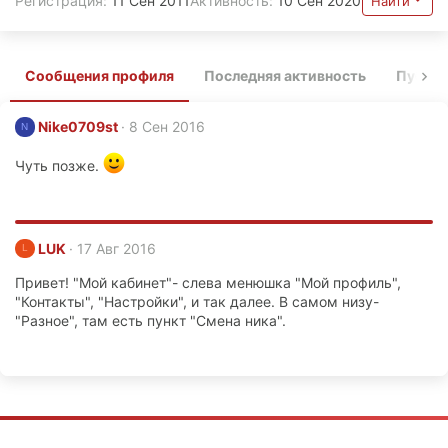
Регистрация
11 Сен 2011
Активность
10 Сен 2020
Найти
Сообщения профиля
Последняя активность
Публи
Nike0709st
8 Сен 2016
N
Чуть позже.
LUK
17 Авг 2016
L
Привет! "Мой кабинет"- слева менюшка "Мой профиль",
"Контакты", "Настройки", и так далее. В самом низу-
"Разное", там есть пункт "Смена ника".