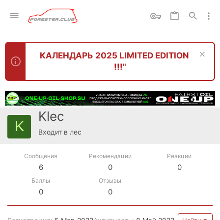
КАЛЕНДАРЬ 2025 LIMITED EDITION
!!!"
Klec
K
Входит в лес
Сообщения
Рекомендации
Реакции
6
0
0
Баллы
Отзывы
0
0