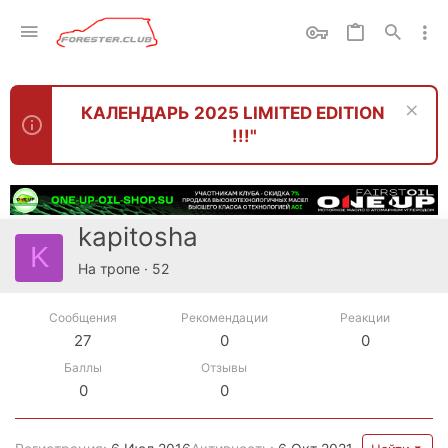
КАЛЕНДАРЬ 2025 LIMITED EDITION
!!!"
kapitosha
K
На тропе
·
52
Сообщения
Рекомендации
Реакции
27
0
0
Баллы
Отзывы
0
0