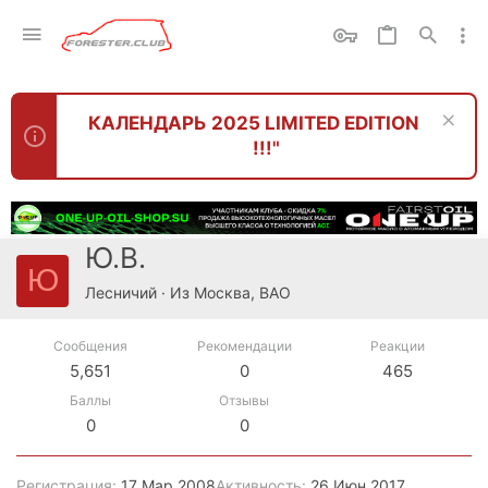
КАЛЕНДАРЬ 2025 LIMITED EDITION
!!!"
Ю.В.
Ю
Лесничий
·
Из
Москва, ВАО
Сообщения
Рекомендации
Реакции
5,651
0
465
Баллы
Отзывы
0
0
Регистрация
17 Мар 2008
Активность
26 Июн 2017