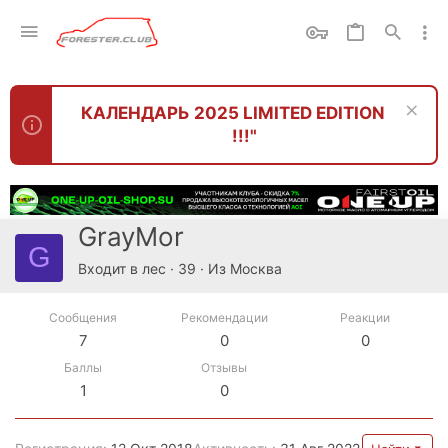
КАЛЕНДАРЬ 2025 LIMITED EDITION
!!!"
GrayMor
G
Входит в лес
·
39
·
Из
Москва
Сообщения
Рекомендации
Реакции
7
0
0
Баллы
Отзывы
1
0