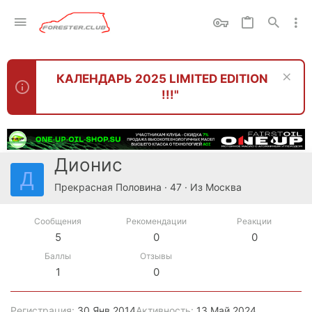
КАЛЕНДАРЬ 2025 LIMITED EDITION
!!!"
Дионис
Д
Прекрасная Половина
·
47
·
Из
Москва
Сообщения
Рекомендации
Реакции
5
0
0
Баллы
Отзывы
1
0
Регистрация
30 Янв 2014
Активность
13 Май 2024