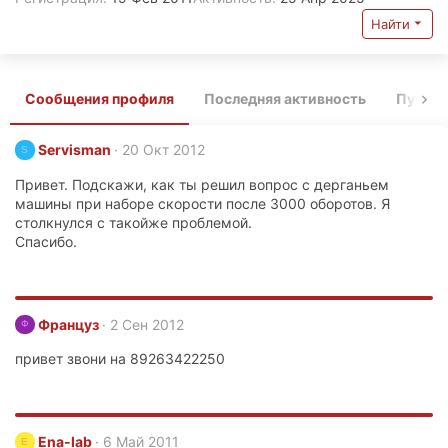
Найти
Сообщения профиля
Последняя активность
Публи
Servisman
20 Окт 2012
S
Привет. Подскажи, как ты решил вопрос с дерганьем
машины при наборе скорости после 3000 оборотов. Я
столкнулся с такойже проблемой.
Спасибо.
Француз
2 Сен 2012
Ф
привет звони на 89263422250
Ena-lab
6 Май 2011
E