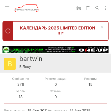
КАЛЕНДАРЬ 2025 LIMITED EDITION
!!!"
bartwin
B
В Лесу
Сообщения
Рекомендации
Реакции
276
0
15
Баллы
Отзывы
18
0
Регистрация
19 Фев 2011
Активность
25 Апр 2025