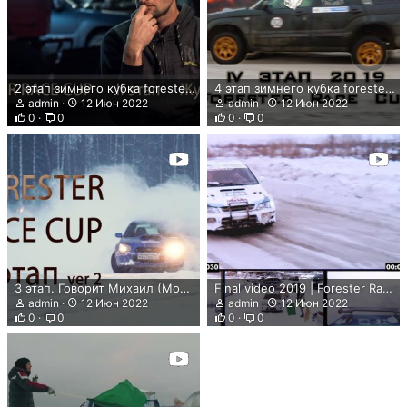
2 этап зимнего кубка forester.club 2019 в Жуковском | Forester Race Cup
4 этап зимнего кубка forester.club 2019 Бородино | Forester Race Cup
admin
12 Июн 2022
admin
12 Июн 2022
0
0
0
0
3 этап. Говорит Михаил (Моделист) | Forester Race Cup
Final video 2019 | Forester Race Cup
admin
12 Июн 2022
admin
12 Июн 2022
0
0
0
0