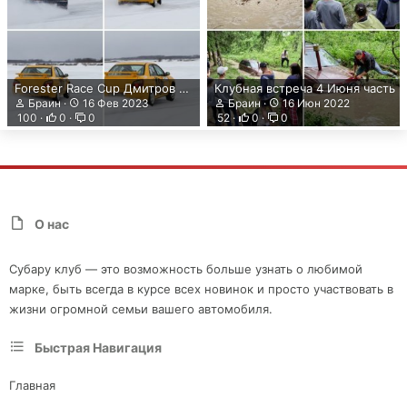
Forester Race Cup Дмитров Лёд
Клубная встреча 4 Июня часть
Браин
16 Фев 2023
Браин
16 Июн 2022
100
0
0
52
0
0
О нас
Субару клуб — это возможность больше узнать о любимой
марке, быть всегда в курсе всех новинок и просто участвовать в
жизни огромной семьи вашего автомобиля.
Быстрая Навигация
Главная