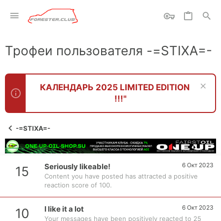
Трофеи пользователя -=STIXA=-
КАЛЕНДАРЬ 2025 LIMITED EDITION
!!!"
-=STIXA=-
6 Окт 2023
Seriously likeable!
15
Content you have posted has attracted a positive
reaction score of 100.
6 Окт 2023
I like it a lot
10
Your messages have been positively reacted to 25