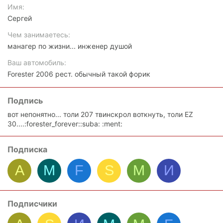
Имя
Сергей
Чем занимаетесь
манагер по жизни... инженер душой
Ваш автомобиль
Forester 2006 рест. обычный такой форик
Подпись
вот непонятно... толи 207 твинскрол воткнуть, толи EZ
30....:forester_forever::suba: :ment:
Подписка
A
M
F
S
M
И
Подписчики