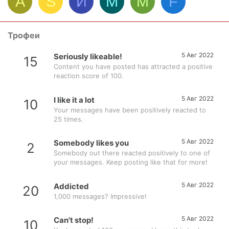
A
S
И
M
M
F
Трофеи
5 Авг 2022
Seriously likeable!
15
Content you have posted has attracted a positive
reaction score of 100.
5 Авг 2022
I like it a lot
10
Your messages have been positively reacted to
25 times.
5 Авг 2022
Somebody likes you
2
Somebody out there reacted positively to one of
your messages. Keep posting like that for more!
5 Авг 2022
Addicted
20
1,000 messages? Impressive!
5 Авг 2022
Can't stop!
10