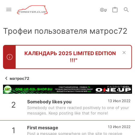
Трофеи пользователя матрос72
КАЛЕНДАРЬ 2025 LIMITED EDITION
!!!"
матрос72
13 Июл 2022
Somebody likes you
2
Somebody out there reacted positively to one of your
messages. Keep posting like that for more!
13 Июл 2022
First message
1
Post a message somewhere on the site to receive