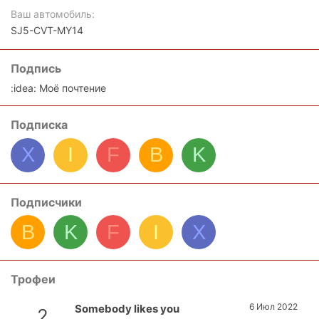
Ваш автомобиль
SJ5-CVT-MY14
Подпись
:idea: Моё почтение
Подписка
X
I
F
B
K
Подписчики
B
K
F
I
X
Трофеи
6 Июл 2022
Somebody likes you
2