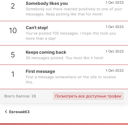
1 Окт 2023
Somebody likes you
2
Somebody out there reacted positively to one of your
messages. Keep posting like that for more!
1 Окт 2023
Can't stop!
10
You've posted 100 messages. I hope this took you
more than a day!
1 Окт 2023
Keeps coming back
5
30 messages posted. You must like it here!
1 Окт 2023
First message
1
Post a message somewhere on the site to receive
this.
Всего баллов: 28
Посмотреть все доступные трофеи
Евгений63