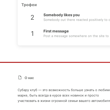
Трофеи
Somebody likes you
2
Somebody out there reacted positively to o
First message
1
Post a message somewhere on the site to r
О нас
Субару клуб — это возможность больше узнать о любим
марке, быть всегда в курсе всех новинок и просто
участвовать в жизни огромной семьи вашего автомобиля