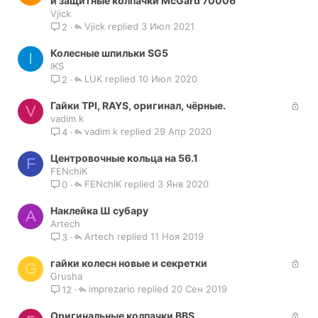
и защитные колпачки McGard 70006
к
Vjick
Vjick
р
3 Июл 2021
2
ы
Колесные шпильки SG5
т
I
IKS
а
LUK
10 Июл 2020
2
З
Гайки TPI, RAYS, оригинал, чёрные.
V
а
vadim k
vadim k
к
29 Апр 2020
4
р
Центровочные кольца на 56.1
ы
F
FENchiK
т
FENchiK
3 Янв 2020
0
а
Наклейка Ш субару
A
Artech
Artech
11 Ноя 2019
3
З
гайки колесн новые и секретки
G
а
Grusha
imprezario
к
20 Сен 2019
12
р
З
Оригинальные колпачки BBS
ы