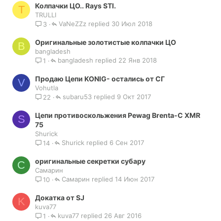
Колпачки ЦО.. Rays STI.
T
TRULLI
VaNeZZz
30 Июл 2018
3
Оригинальные золотистые колпачки ЦО
B
bangladesh
bangladesh
22 Янв 2018
1
Продаю Цепи KONIG- остались от СГ
V
Vohutla
subaru53
9 Окт 2017
22
Цепи противоскольжения Pewag Brenta-C XMR
S
75
Shurick
Shurick
6 Сен 2017
14
оригинальные секретки субару
С
Самарин
Самарин
14 Июн 2017
10
Докатка от SJ
K
kuva77
kuva77
26 Авг 2016
1