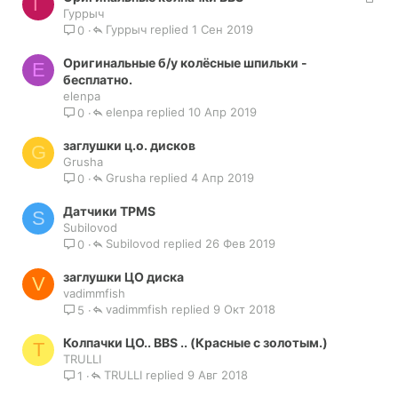
Г
а
Гуррыч
т
Гуррыч
к
1 Сен 2019
0
а
р
Оригинальные б/у колёсные шпильки -
ы
E
бесплатно.
т
elenpa
а
elenpa
10 Апр 2019
0
заглушки ц.о. дисков
G
Grusha
Grusha
4 Апр 2019
0
Датчики TPMS
S
Subilovod
Subilovod
26 Фев 2019
0
заглушки ЦО диска
V
vadimmfish
vadimmfish
9 Окт 2018
5
Колпачки ЦО.. BBS .. (Красные с золотым.)
T
TRULLI
TRULLI
9 Авг 2018
1