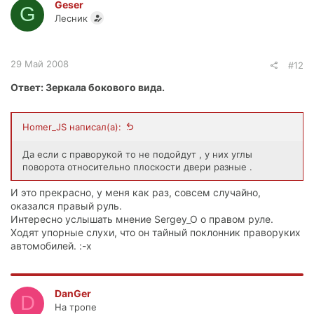
Geser
G
Лесник
29 Май 2008
#12
Ответ: Зеркала бокового вида.
Homer_JS написал(а):
Да если с праворукой то не подойдут , у них углы
поворота относительно плоскости двери разные .
И это прекрасно, у меня как раз, совсем случайно,
оказался правый руль.
Интересно услышать мнение Sergey_O о правом руле.
Ходят упорные слухи, что он тайный поклонник праворуких
автомобилей. :-x
DanGer
D
На тропе