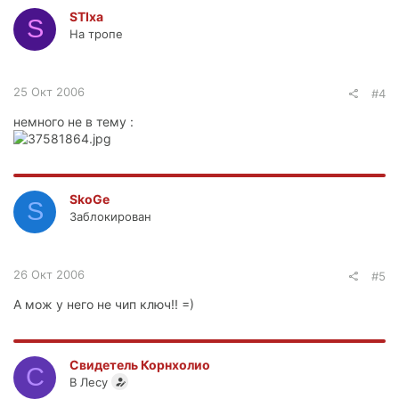
STIxa
S
На тропе
25 Окт 2006
#4
немного не в тему :
SkoGe
S
Заблокирован
26 Окт 2006
#5
А мож у него не чип ключ!! =)
Свидетель Корнхолио
С
В Лесу