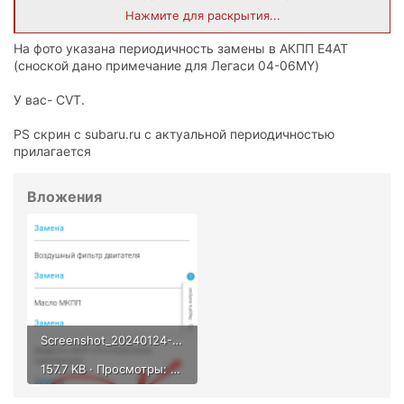
то есть проверить или заменить по необходимости (карта
Нажмите для раскрытия...
ТО прилагается). Но в этом году,думаю,заменить надо
будет.
На фото указана периодичность замены в АКПП Е4АТ
(сноской дано примечание для Легаси 04-06MY)
У вас- CVT.
PS скрин с subaru.ru с актуальной периодичностью
прилагается
Вложения
Screenshot_20240124-225201~2.png
157.7 KB · Просмотры: 817