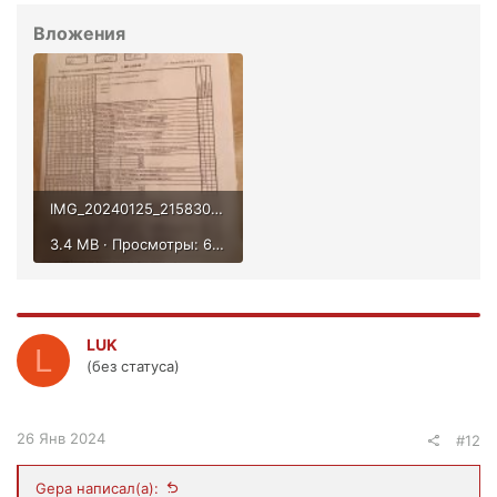
Вложения
IMG_20240125_215830.jpg
3.4 MB · Просмотры: 645
LUK
L
(без статуса)
26 Янв 2024
#12
Gepa написал(а):