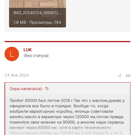
IMG_20240124_195907.jpg
1.6 MB · Просмотры: 764
LUK
L
(без статуса)
24 Янв 2024
#8
Gepa написал(а):
Пробег 60000 был летом 2018 г.Так что с маслом,думаю,у
официалов все было в порядке. Вообще-то, когда
изобрели вариаторную коробку, японцы советовали
менять масло в вариаторе через 120000 км,потом правда
поменяли свое мнение на 90000, а многие наши сервисы
меняют через 60000 км, хотя в карте технического
обслуживания субару до 135000 км стоит буква П, а не З,