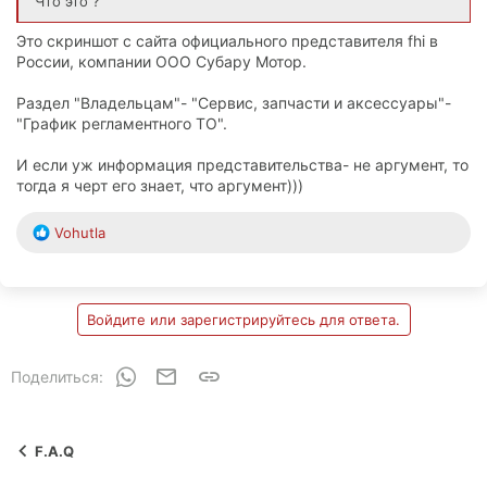
Что это ?
Это скриншот с сайта официального представителя fhi в
России, компании ООО Субару Мотор.
Раздел "Владельцам"- "Сервис, запчасти и аксессуары"-
"График регламентного ТО".
И если уж информация представительства- не аргумент, то
тогда я черт его знает, что аргумент)))
Р
Vohutla
е
а
к
ц
Войдите или зарегистрируйтесь для ответа.
и
и
:
WhatsApp
Электронная почта
Ссылка
Поделиться:
F.A.Q