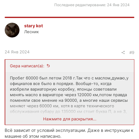
Последнее редактирование:
24 Янв 2024
stary kot
Лесник
24 Янв 2024
#9
Gepa написал(а):
Пробег 60000 был летом 2018 г.Так что с маслом,думаю,у
официалов все было в порядке. Вообще-то, когда
изобрели вариаторную коробку, японцы советовали
менять масло в вариаторе через 120000 км,потом правда
поменяли свое мнение на 90000, а многие наши сервисы
меняют через 60000 км, хотя в карте технического
обслуживания субару до 135000 км стоит буква П, а не З,
то есть проверить или заменить по необходимости (карта
Нажмите для раскрытия...
ТО прилагается). Но в этом году,думаю,заменить надо
будет.
Всё зависит от условий эксплуатации. Даже в инструкции к
машине об этом написано.