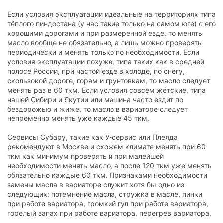
Если условия эксплуатации идеальные на территориях типа
тёплого пиндостана (у нас такие только на самом юге) с его
хорошими дорогами и при размеренной езде, то менять
масло вообще не обязательно, а лишь можно проверять
периодически и менять только по необходимости. Если
условия эксплуатации похуже, типа таких как в средней
полосе России, при частой езде в холоде, по снегу,
скользокой дороге, горам и грунтовкам, то масло следует
менять раз в 60 ткм. Если условия совсем жётские, типа
нашей Сибири и Якутии или машина часто ездит по
бездорожью и жиже, то масло в вариаторе следует
непременно менять уже каждые 45 ткм.
Сервисы Субару, такие как У-сервис или Плеяда
рекомендуют в Москве и схожем климате менять при 60
ткм как минимум проверять и при малейшей
необходимости менять масло, а после 120 ткм уже менять
обязательно каждые 60 ткм. Признаками необходимости
замены масла в вариаторе служит хотя бы одно из
следующих: потемнение масла, стружка в масле, пинки
при работе вариатора, громкий гул при работе вариатора,
горелый запах при работе вариатора, перегрев вариатора.