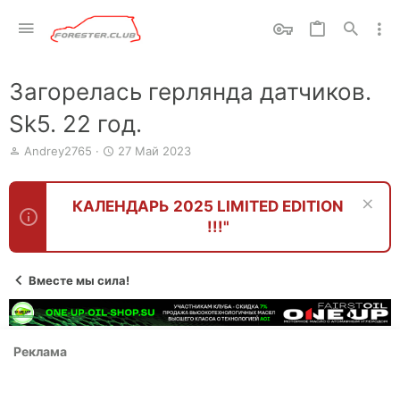
Загорелась герлянда датчиков.
Sk5. 22 год.
А
Д
Andrey2765
27 Май 2023
в
а
т
т
о
а
КАЛЕНДАРЬ 2025 LIMITED EDITION
р
н
!!!"
т
а
е
ч
м
а
ы
л
Вместе мы сила!
а
Реклама