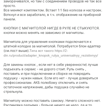
заморачивался, но там с соединением проводов не так все
просто.
Все меняют комплектом. Встает 1:1 без колхоза и настроек.
Воткнул и все заработало, в т.ч. отображение на приборной
панели.
КНОПКИ С МАГНИТОЛОЙ НИГДЕ В РУЛЕ НЕ СТЫКУЮТСЯ.
кнопки можно менять не зависимо от магнитолы.
Магнитола для управления кнопками подключается к
штатной колодке за магнитолой. Потребуется блок-адаптер
(см.пост выше).
Типа вот такого
https://2-
din.ru/product/adapter_knopok_rulya_universalnyy_rezistivnyy/
Для замены кнопок , если нет в себе уверенности) лучше
подъехать в сервис - не дорого стоит. Руль снять ,
поставить и при подключении и сборке не повредить
подушку - нужен навык. Если его нет - лучше довериться
профессионалам. АКБ полюбому отключить и снять
остаточное напряжение, дабы подушка случайно не
стрельнула.
Магнитолу можно поставить самому. Ничего сложного нет.
Распиновка разъема - больше ничего не надо, да и то,