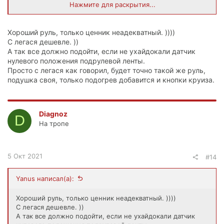
Нажмите для раскрытия...
Ссылка:
https://baza.drom.ru/moskva/sell_sp...gt-g24-crosstrek-
impreza-gk-g14-78678824.html
Хороший руль, только ценник неадекватный. ))))
C легася дешевле. ))
А так все должно подойти, если не ухайдокали датчик
нулевого положения подрулевой ленты.
Просто с легася как говорил, будет точно такой же руль,
подушка своя, только подогрев добавится и кнопки круиза.
Diagnoz
D
На тропе
5 Окт 2021
#14
Yanus написал(а):
Хороший руль, только ценник неадекватный. ))))
C легася дешевле. ))
А так все должно подойти, если не ухайдокали датчик