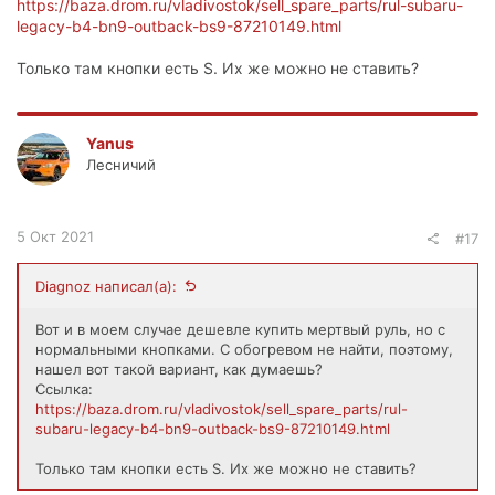
https://baza.drom.ru/vladivostok/sell_spare_parts/rul-subaru-
legacy-b4-bn9-outback-bs9-87210149.html
Только там кнопки есть S. Их же можно не ставить?
Yanus
Лесничий
5 Окт 2021
#17
Diagnoz написал(а):
Вот и в моем случае дешевле купить мертвый руль, но с
нормальными кнопками. С обогревом не найти, поэтому,
нашел вот такой вариант, как думаешь?
Ссылка:
https://baza.drom.ru/vladivostok/sell_spare_parts/rul-
subaru-legacy-b4-bn9-outback-bs9-87210149.html
Только там кнопки есть S. Их же можно не ставить?