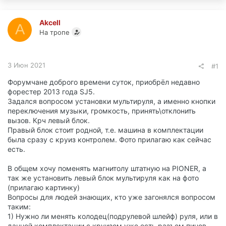
Akcell
A
На тропе
3 Июн 2021
#1
Форумчане доброго времени суток, приобрёл недавно
форестер 2013 года SJ5.
Задался вопросом установки мультируля, а именно кнопки
переключения музыки, громкость, принять\отклонить
вызов. Крч левый блок.
Правый блок стоит родной, т.е. машина в комплектации
была сразу с круиз контролем. Фото прилагаю как сейчас
есть.
В общем хочу поменять магнитолу штатную на PIONER, а
так же установить левый блок мультируля как на фото
(прилагаю картинку)
Вопросы для людей знающих, кто уже загонялся вопросом
таким:
1) Нужно ли менять колодец(подрулевой шлейф) руля, или в
данной комплектации с круизом уже есть разъем пинов