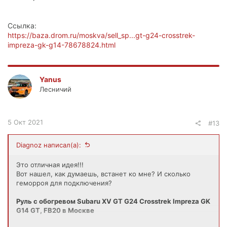
Ссылка:
https://baza.drom.ru/moskva/sell_sp...gt-g24-crosstrek-
impreza-gk-g14-78678824.html
Yanus
Лесничий
5 Окт 2021
#13
Diagnoz написал(а):
Это отличная идея!!!
Вот нашел, как думаешь, встанет ко мне? И сколько
геморроя для подключения?
Руль с обогревом Subaru XV GT G24 Crosstrek Impreza GK
G14 GT, FB20 в Москве