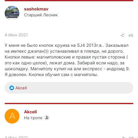
к
ц
sashokmav
и
Старший Лесник
и
:
4 Июн 2021
#6
У меня не было кнопок круиза на SJ4 2013г.в.. Заказывал
на импекс джапан))) устанавливал в плеяде, не дорого.
Кнопки левые: магнитоловские и правая пустая сторона (
это как одно целое), лежат дома. Забирай если надо, за
шоколадку. Магнитолу купил на али экспресс - андроид 9.
Я доволен. Кнопки обучил сам с магнитолы.
Р
Akcell
е
а
к
ц
Akcell
A
и
На тропе
и
:
4 Июн 2021