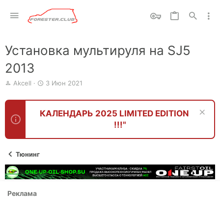
Установка мультируля на SJ5
2013
А
Д
Akcell
3 Июн 2021
в
а
т
т
о
а
КАЛЕНДАРЬ 2025 LIMITED EDITION
р
н
!!!"
т
а
е
ч
м
а
ы
л
Тюнинг
а
Реклама