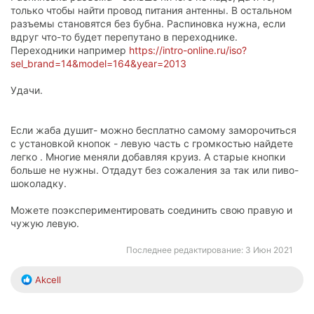
только чтобы найти провод питания антенны. В остальном
разъемы становятся без бубна. Распиновка нужна, если
вдруг что-то будет перепутано в переходнике.
Переходники например
https://intro-online.ru/iso?
sel_brand=14&model=164&year=2013
Удачи.
Если жаба душит- можно бесплатно самому заморочиться
с установкой кнопок - левую часть с громкостью найдете
легко . Многие меняли добавляя круиз. А старые кнопки
больше не нужны. Отдадут без сожаления за так или пиво-
шоколадку.
Можете поэкспериментировать соединить свою правую и
чужую левую.
Последнее редактирование:
3 Июн 2021
Р
Akcell
е
а