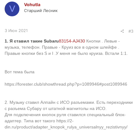
Vohutla
V
Старший Лесник
3 Июн 2021
#3
1. Я ставил такие Subaru
83154-AJ430
Кнопки . Левые -
музыка, телефон. Правые - Круиз все в одном шлейфе .
Правые кнопки без S и I .
У меня не было круиза. Встали 1:1.
Вот тема была
https://forester.club/showthread.php?p=1089946#post1089946
2. Музыку ставил Алпайн с ИСО разъемами. Есть переходники
с разъема Субару от штатной магнитолы на ИСО.
Для подключения кнопок руля ставился специальный блок-
адаптер. Типа вот такого
https://2-
din.ru/product/adapter_knopok_rulya_universalnyy_rezistivnyy/