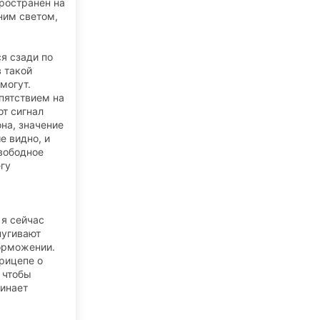
пространен на
ним светом,
я сзади по
в такой
могут.
пятствием на
от сигнал
на, значение
е видно, и
свободное
егу
 я сейчас
пугивают
орможении.
рицепе о
 чтобы
чинает