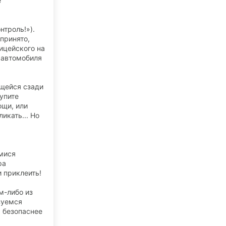
е
нтроль!»).
принято,
ицейского на
о автомобиля
щейся сзади
упите
ощи, или
икать... Но
мися
ра
 приклеить!
м-либо из
зуемся
м безопаснее