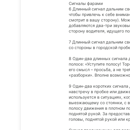
Сигналы фарами
6 Длинный сигнал дальним све
чтобы привлечь к себе вниман
смотрит в вашу сторону). Мож
добавляются два-три звуковых
сторону водителя, идущего по
7 Длинный сигнал дальним св
со стороны в городской пробк
8 Один-два длинных cигнала 
полосе: «Уступите полосу! То
его смысл – просьба, а не тре
«разборки». Вполне возможно,
9 Один-два коротких сигнала 
навстречу в пробке или движе
используется в ситуациях, ко
выезжающему со стоянки, с в
полосу движения в плотном по
поднятой рукой. За предоста
головы, поднятой рукой или 