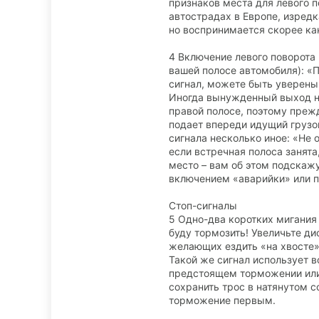
признаков места для левого п
автострадах в Европе, изред
но воспринимается скорее ка
4 Включение левого поворота
вашей полосе автомобиля): «П
сигнал, можете быть уверены,
Иногда вынужденный выход на
правой полосе, поэтому прежде
подает впереди идущий грузо
сигнала несколько иное: «Не 
если встречная полоса занята
место – вам об этом подскажу
включением «аварийки» или п
Стоп-сигналы
5 Одно-два коротких мигания
буду тормозить! Увеличьте ди
желающих ездить «на хвосте
Такой же сигнал использует 
предстоящем торможении или 
сохранить трос в натянутом с
торможение первым.