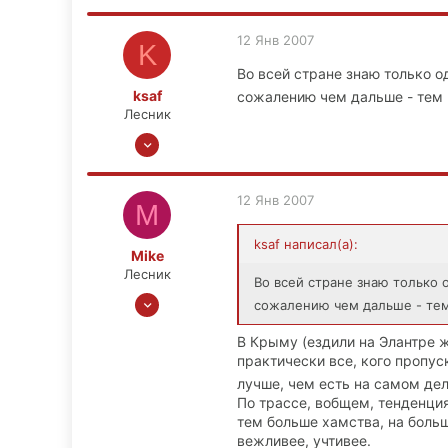
12 Янв 2007
K
Во всей стране знаю только о
ksaf
сожалению чем дальше - тем
Лесник
30 Сен 2006
556
1
12 Янв 2007
M
0
на северо-восток от Москвы, недалеко
ksaf написал(а):
Mike
Лесник
Во всей стране знаю только о
23 Сен 2006
сожалению чем дальше - те
813
В Крыму (ездили на Элантре 
0
практически все, кого пропус
0
лучше, чем есть на самом де
Липецк
По трассе, вобщем, тенденция
тем больше хамства, на боль
вежливее, учтивее.