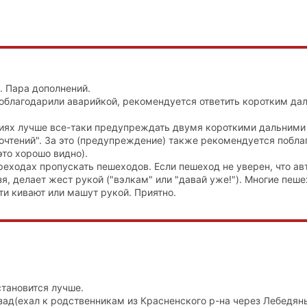
. Пара дополнений.
 поблагодарили аварийкой, рекомендуется ответить коротким да
циях лучше все-таки предупреждать двумя короткими дальними 
ночтений". За это (предупреждение) также рекомендуется побла
то хорошо видно).
реходах пропускать пешеходов. Если пешеход не уверен, что ав
зя, делает жест рукой ("вэлкам" или "давай уже!"). Многие пеш
ти кивают или машут рукой. Приятно.
становится лучше.
зад(ехал к родственникам из Красненского р-на через Лебедянь