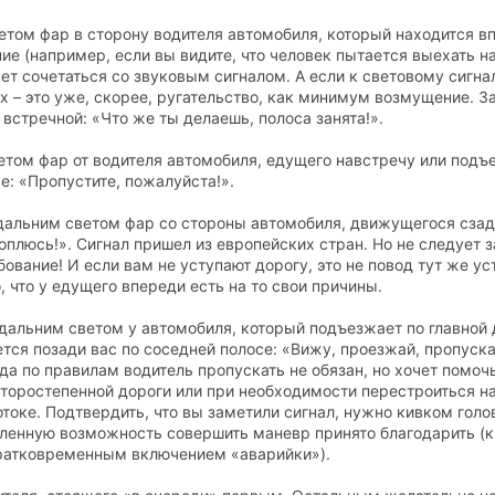
том фар в сторону водителя автомобиля, который находится вп
ие (например, если вы видите, что человек пытается выехать на
ет сочетаться со звуковым сигналом. А если к световому сигна
 – это уже, скорее, ругательство, как минимум возмущение. З
 встречной: «Что же ты делаешь, полоса занята!».
етом фар от водителя автомобиля, едущего навстречу или под
е: «Пропустите, пожалуйста!».
дальним светом фар со стороны автомобиля, движущегося сзад
роплюсь!». Сигнал пришел из европейских стран. Но не следует з
бование! И если вам не уступают дорогу, это не повод тут же у
 что у едущего впереди есть на то свои причины.
дальним светом у автомобиля, который подъезжает по главной 
тся позади вас по соседней полосе: «Вижу, проезжай, пропуск
гда по правилам водитель пропускать не обязан, но хочет помочь
торостепенной дороги или при необходимости перестроиться н
токе. Подтвердить, что вы заметили сигнал, нужно кивком голо
вленную возможность совершить маневр принято благодарить (
кратковременным включением «аварийки»).