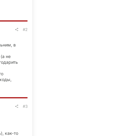
#2
льним, в
(а не
годарить
то
еходы,
#3
), как-то