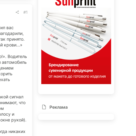
#1
тил вас
лагодарили,
так принято.
й крови...»
!». Водитель
ди автомобиль
щением
корить
ехать
акой сигнал
онимают, что
Реклама
ем
олосу и
окне рукой).
огда никаких