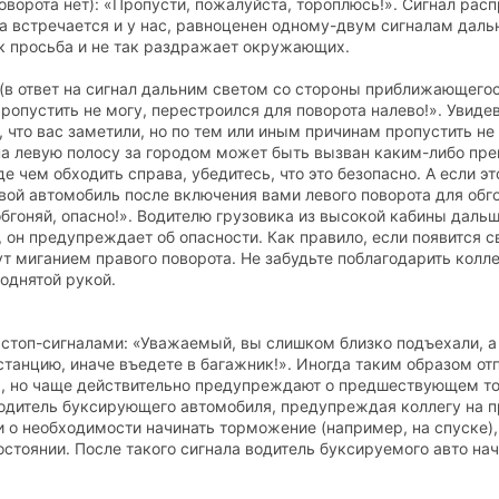
оворота нет): «Пропусти, пожалуйста, тороплюсь!». Сигнал рас
ка встречается и у нас, равноценен одному-двум сигналам даль
к просьба и не так раздражает окружающих.
 (в ответ на сигнал дальним светом со стороны приближающегос
ропустить не могу, перестроился для поворота налево!». Увиде
 что вас заметили, но по тем или иным причинам пропустить не 
 левую полосу за городом может быть вызван каким-либо пре
 чем обходить справа, убедитесь, что это безопасно. А если эт
вой автомобиль после включения вами левого поворота для обго
обгоняй, опасно!». Водителю грузовика из высокой кабины дальш
, он предупреждает об опасности. Как правило, если появится 
т миганием правого поворота. Не забудьте поблагодарить колл
однятой рукой.
 стоп-сигналами: «Уважаемый, вы слишком близко подъехали, а
станцию, иначе въедете в багажник!». Иногда таким образом от
», но чаще действительно предупреждают о предшествующем т
водитель буксирующего автомобиля, предупреждая коллегу на п
о необходимости начинать торможение (например, на спуске),
остоянии. После такого сигнала водитель буксируемого авто на