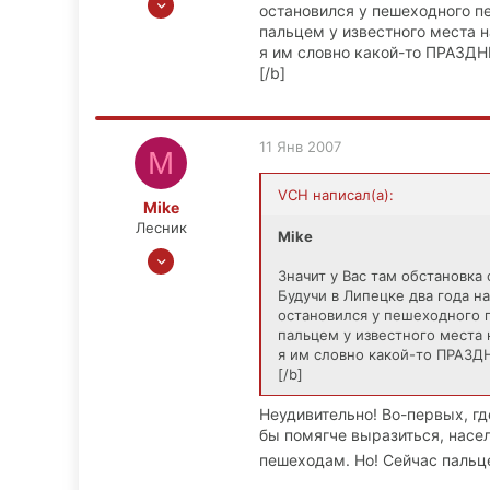
остановился у пешеходного п
215
пальцем у известного места н
0
я им словно какой-то ПРАЗДНИ
[/b]
0
Москва
11 Янв 2007
M
VCH написал(а):
Mike
Лесник
Mike
23 Сен 2006
Значит у Вас там обстановка
813
Будучи в Липецке два года н
0
остановился у пешеходного 
0
пальцем у известного места 
я им словно какой-то ПРАЗДН
Липецк
[/b]
Неудивительно! Во-первых, гд
бы помягче выразиться, насел
пешеходам. Но! Сейчас пальц