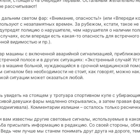
ителя, стоящего «в очереди» первым. Остальным желательно н
не рассчитывают!
 дальним светом фар: «Внимание, опасность!» (или «Впереди ко
пользуют с незапамятных времен. За рубежом, кстати, такое не 
едупредят полицию о нарушителе, чем нарушителя о наличии пол
случаях, если впереди есть какая-то опасность для встречног
нной видимостью и пр.).
фар машины с включенной аварийной сигнализацией, приближаю
стречной полосе и в других ситуациях: «Экстренный случай! Уст
что в машине больной, нуждающийся в срочной медицинской пом
 сигналом без необходимости не стоит, как говорят, можно накл
такой ситуации может оказаться любой.
ь увидеть на стоящем у тротуара спортивном купе с убирающи
ивой девушки фары медленно открывались, а затем правая фа
подмигивала). Комментарии излишни – осталось только реснички
ли вам известны другие световые сигналы, используемые в како
ьба присылать информацию в редакцию. Со своей стороны, обя
. Ведь чем лучше мы станем понимать друг друга на дороге, те