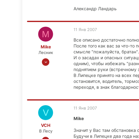
Александр Ландарь
11 Янв 2007
M
Все описано достаточно полно
После того как вас за что-то
Mike
смысле "пожалуйста, братан".
Лесник
И о засадах и опасных ситуа
23 Сен 2006
одним), чтобы избежать "раз
813
поднятием руки (встречному э
0
В Липецке принято на всех пе
остановится, водитель, тормо
0
переходя, в знак благодарнос
Липецк
11 Янв 2007
V
Mike
VCH
Значит у Вас там обстановка 
В Лесу
Будучи в Липецке два года на
11 Дек 2006