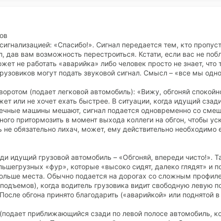
ов
сигнализацией: «Спасибо!». Сигнал передается тем, кто пропус
, дав вам возможность перестроиться. Кстати, если вас не поб
жет не работать «аварийка» либо человек просто не знает, что 
грузовиков могут подать звуковой сигнал. Смысл – «все мы одно
оротом (подает легковой автомобиль): «Вижу, обгоняй спокойно
ожет или не хочет ехать быстрее. В ситуации, когда идущий сза
тречные машины мешают, сигнал подается одновременно со сме
ого притормозить в момент выхода коллеги на обгон, чтобы ус
 не обязательно лихач, может, ему действительно необходимо 
еди идущий грузовой автомобиль – «Обгоняй, впереди чисто!». Т
ьшегрузных «фур», которые «высоко сидят, далеко глядят» и п
больше места. Обычно подается на дорогах со сложным профил
подъемов), когда водитель грузовика видит свободную левую п
 После обгона принято благодарить («аварийкой» или поднятой в 
 (подает приближающийся сзади по левой полосе автомобиль, к