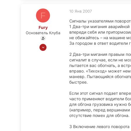
10 Янв 2007
F
Сигналы указателями поворот
1 Два-три мигания аварийной 
Fury
впереди себя или притормозил
Основатель Клуба
не обижайтесь – на машине мо
За городом в ответ водители 
18 Сен 2006
1,522
2 Два-три мигания правым пов
8
сигналит в случае, если не м
пытается вас обогнать, а вс
0
вправо. «Тихоход» может немн
Москва,Речной
маневр. Пытающийся обогнать
быстрее.
Если этот сигнал подает впер
часто применяют водители бол
для обгона грузовика нужно 
(например, перед вершинами 
отсутствие помех для обгона.
3 Включение левого поворота