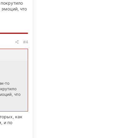
 покрутило
 эмоций, что
#4
ак-то
окрутило
моций, что
торых, как
, и по