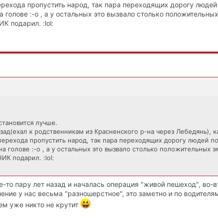
ерехода пропустить народ, так пара переходящих дорогу людей
а голове :-o , а у остальных это вызвало столько положительных
К подарил. :lol:
 становится лучше.
азад(ехал к родственникам из Красненского р-на через Лебедянь), к
перехода пропустить народ, так пара переходящих дорогу людей п
на голове :-o , а у остальных это вызвало столько положительных э
ИК подарил. :lol:
е-то пару лет назад и началась операция "живой пешеход", во-в
ение у нас весьма "разношерстное", это заметно и по водителям
ем уже никто не крутит