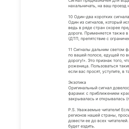
Сигнал предназначен для вод
нахальничать, на ваш проезд 
10 Один-два коротких сигнала
Один из сигналов, который ис
ведь в ряде стран скорее пр
дороге. Применяется также в 
(ДТП, препятствие с ограниче
11 Сигналы дальним светом 
по вашей полосе, едущей по в
дорогу!». Это признак того, 
роженица. Пользоваться таким
если вас просят, уступите, в 
Экзотика
Оригинальный сигнал довелос
фарами: с приближением крас
закрывалась и открывалась (
P.S. Уважаемые читатели! Ес
регионов нашей страны, прос
довести ее до всех читателей
будет ездить.