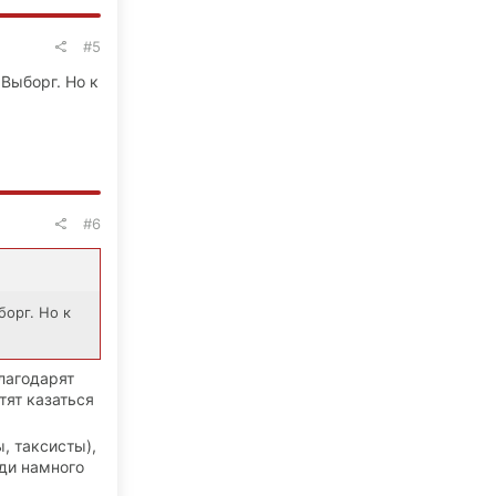
#5
 Выборг. Но к
#6
борг. Но к
лагодарят
тят казаться
, таксисты),
ди намного