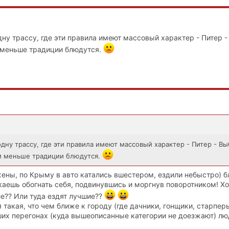
дну трассу, где эти правила имеют массовый характер - Питер -
 меньше традиции блюдутся.
дну трассу, где эти правила имеют массовый характер - Питер - Вы
м меньше традиции блюдутся.
жены, по Крыму в авто катались вшестером, ездили небыстро) б
каешь обогнать себя, подвинувшись и моргнув поворотником! Хо
ле?? Или туда ездят лучшие??
 такая, что чем ближе к городу (где дачники, гонщики, старперы
ших перегонах (куда вышеописанные категории не доезжают) лю