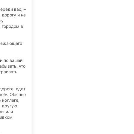
ереди вас, –
 дорогу и не
лу
а городом в
ъезжающего
и по вашей
абывать, что
страивать
дороге, едет
аю!». Обычно
 коллеге,
а другую
вы или
кивком