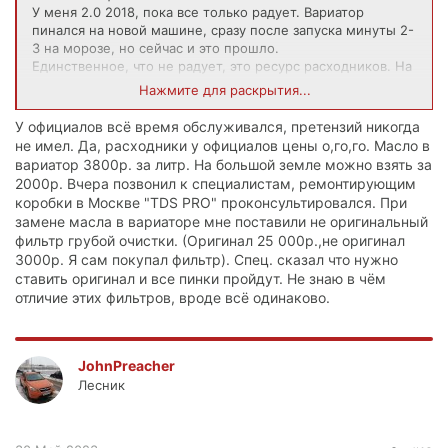
У меня 2.0 2018, пока все только радует. Вариатор
пинался на новой машине, сразу после запуска минуты 2-
3 на морозе, но сейчас и это прошло.
Единственное, что не радует, это ресурс расходников. На
50 тыщ уже поменял: передние колодки и диски, масло в
Нажмите для раскрытия...
вариаторе. Хотя возможно это развод от официалов.
У официалов всё время обслуживался, претензий никогда
не имел. Да, расходники у официалов цены о,го,го. Масло в
вариатор 3800р. за литр. На большой земле можно взять за
2000р. Вчера позвонил к специалистам, ремонтирующим
коробки в Москве "TDS PRO" проконсультировался. При
замене масла в вариаторе мне поставили не оригинальный
фильтр грубой очистки. (Оригинал 25 000р.,не оригинал
3000р. Я сам покупал фильтр). Спец. сказал что нужно
ставить оригинал и все пинки пройдут. Не знаю в чём
отличие этих фильтров, вроде всё одинаково.
JohnPreacher
Лесник