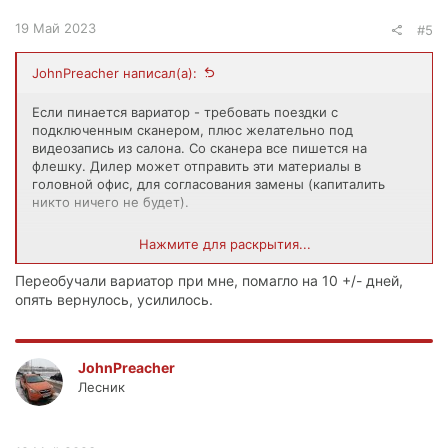
19 Май 2023
#5
JohnPreacher написал(а):
Если пинается вариатор - требовать поездки с
подключенным сканером, плюс желательно под
видеозапись из салона. Со сканера все пишется на
флешку. Дилер может отправить эти материалы в
головной офис, для согласования замены (капиталить
никто ничего не будет).
После поездки решать, что к чему.
Нажмите для раскрытия...
Как вариант, должны бесплатно переобучить вариатор -
это может помочь.
Переобучали вариатор при мне, помагло на 10 +/- дней,
опять вернулось, усилилось.
JohnPreacher
Лесник