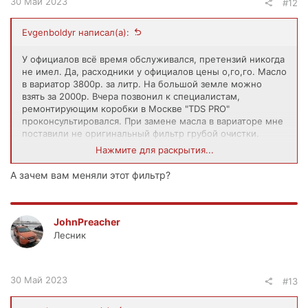
30 Май 2023
#12
Evgenboldyr написал(а):
У официалов всё время обслуживался, претензий никогда
не имел. Да, расходники у официалов цены о,го,го. Масло
в вариатор 3800р. за литр. На большой земле можно
взять за 2000р. Вчера позвонил к специалистам,
ремонтирующим коробки в Москве "TDS PRO"
проконсультировался. При замене масла в вариаторе мне
поставили не оригинальный фильтр грубой очистки.
(Оригинал 25 000р.,не оригинал 3000р. Я сам покупал
Нажмите для раскрытия...
фильтр). Спец. сказал что нужно ставить оригинал и все
пинки пройдут. Не знаю в чём отличие этих фильтров,
А зачем вам меняли этот фильтр?
вроде всё одинаково.
JohnPreacher
Лесник
30 Май 2023
#13