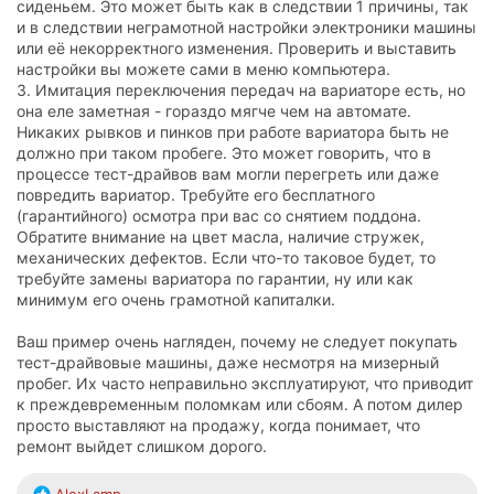
сиденьем. Это может быть как в следствии 1 причины, так
и в следствии неграмотной настройки электроники машины
или её некорректного изменения. Проверить и выставить
настройки вы можете сами в меню компьютера.
3. Имитация переключения передач на вариаторе есть, но
она еле заметная - гораздо мягче чем на автомате.
Никаких рывков и пинков при работе вариатора быть не
должно при таком пробеге. Это может говорить, что в
процессе тест-драйвов вам могли перегреть или даже
повредить вариатор. Требуйте его бесплатного
(гарантийного) осмотра при вас со снятием поддона.
Обратите внимание на цвет масла, наличие стружек,
механических дефектов. Если что-то таковое будет, то
требуйте замены вариатора по гарантии, ну или как
минимум его очень грамотной капиталки.
Ваш пример очень нагляден, почему не следует покупать
тест-драйвовые машины, даже несмотря на мизерный
пробег. Их часто неправильно эксплуатируют, что приводит
к преждевременным поломкам или сбоям. А потом дилер
просто выставляют на продажу, когда понимает, что
ремонт выйдет слишком дорого.
Р
AlexLamp