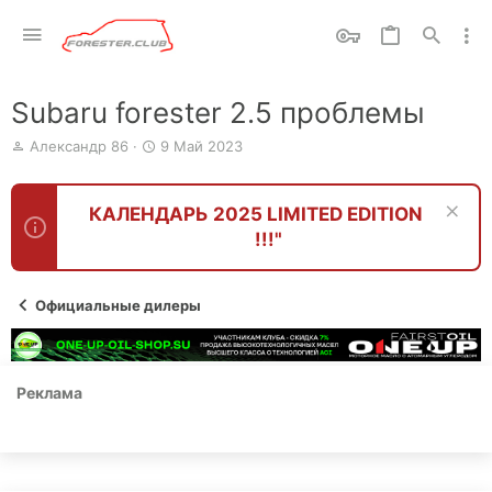
Subaru forester 2.5 проблемы
А
Д
Александр 86
9 Май 2023
в
а
т
т
о
а
КАЛЕНДАРЬ 2025 LIMITED EDITION
р
н
!!!"
т
а
е
ч
м
а
ы
л
Официальные дилеры
а
Реклама