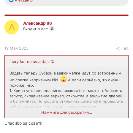
е
а
к
ц
Александр 86
А
и
Входит в лес
и
:
19 Май 2023
#3
stary kot написал(а):
Видать теперь Субари в максималке идут со встроенным,
но слегка капризным ИИ.
А если серьёзно, то очень
похоже, что:
1. Криво установлена сигнализация (это может объяснять
запуск, складывание зеркал, открытие и закрытие дверей
и багажника). Попросите отключить сигналку и проверить
работу элементов, на которые вы жалуетесь.
2. Сбой настроек может объяснять проблемы с печкой и
Нажмите для раскрытия...
сиденьем. Это может быть как в следствии 1 причины,
так и в следствии неграмотной настройки электроники
Спасибо за совет!!!
машины или её некорректного изменения. Проверить и