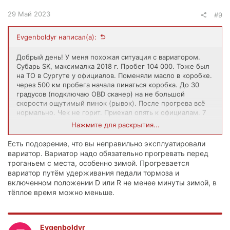
29 Май 2023
#9
Evgenboldyr написал(а):
Добрый день! У меня похожая ситуация с вариатором.
Субарь SK, максималка 2018 г. Пробег 104 000. Тоже был
на ТО в Сургуте у официалов. Поменяли масло в коробке.
через 500 км пробега начала пинаться коробка. До 30
градусов (подключаю OBD сканер) на не большой
скорости ощутимый пинок (рывок). После прогрева всё
нормально. Чек не горит. Приехал опять к официалам. 7
часов ковырялись. Масло в норме, чистое. Ошибок нет.
Нажмите для раскрытия...
Переобучили коробку. Проехал их спец. Пинок
есть.Сняли все показания, будут отправлять в головной
Есть подозрение, что вы неправильно эксплуатировали
офис. А там приговор. До дома ехал 350 км (Стрежевой)
вариатор. Вариатор надо обязательно прогревать перед
всё нормально, никаких пинков.
троганьем с места, особенно зимой. Прогревается
вариатор путём удерживания педали тормоза и
включенном положении D или R не менее минуты зимой, в
тёплое время можно меньше.
Evgenboldyr