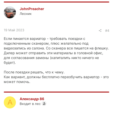
выставить настройки вы можете сами в меню
компьютера.
JohnPreacher
3. Имитация переключения передач на вариаторе есть, но
Лесник
она еле заметная - гораздо мягче чем на автомате.
Никаких рывков и пинков при работе вариатора быть не
должно при таком пробеге. Это может говорить, что в
процессе тест-драйвов вам могли перегреть или даже
19 Май 2023
#4
повредить вариатор. Требуйте его бесплатного
(гарантийного) осмотра при вас со снятием поддона.
Если пинается вариатор - требовать поездки с
Обратите внимание на цвет масла, наличие стружек,
подключенным сканером, плюс желательно под
механических дефектов. Если что-то таковое будет, то
видеозапись из салона. Со сканера все пишется на флешку.
требуйте замены вариатора по гарантии, ну или как
Дилер может отправить эти материалы в головной офис,
минимум его очень грамотной капиталки.
для согласования замены (капиталить никто ничего не
будет).
Ваш пример очень нагляден, почему не следует покупать
тест-драйвовые машины, даже несмотря на мизерный
После поездки решать, что к чему.
пробег. Их часто неправильно эксплуатируют, что
Как вариант, должны бесплатно переобучить вариатор - это
приводит к преждевременным поломкам или сбоям. А
может помочь.
потом дилер просто выставляют на продажу, когда
понимает, что ремонт выйдет слишком дорого.
Александр 86
А
Входит в лес