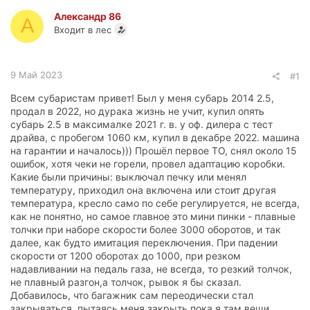
Александр 86
А
Входит в лес
9 Май 2023
#1
Всем субаристам привет! Был у меня субарь 2014 2.5,
продал в 2022, но дурака жизнь не учит, купил опять
субарь 2.5 в максималке 2021 г. в. у оф. дилера с тест
драйва, с пробегом 1060 км, купил в декабре 2022. машина
на гарантии и началось))) Прошёл первое ТО, снял около 15
ошибок, хотя чеки не горели, провел адаптацию коробки.
Какие были причины: выключал печку или менял
температуру, приходил она включена или стоит другая
температура, кресло само по себе регулируется, не всегда,
как не понятно, но самое главное это мини пинки - плавные
толчки при наборе скорости более 3000 оборотов, и так
далее, как будто имитация переключения. При падении
скорости от 1200 оборотах до 1000, при резком
надавливании на педаль газа, не всегда, то резкий толчок,
не плавный разгон,а толчок, рывок я бы сказал.
Добавилось, что багажник сам переодически стал
закрываться, пытаясь меня закрыть пока я там вещи