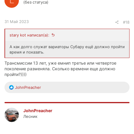
L
(без статуса)
31 Май 2023
#18
stary kot написал(а):
А как долго служат вариаторы Субару ещё должно пройти
время и показать.
Трансмиссии 13 лет, уже емнип третье или четвертое
поколение разменяла. Сколько времени еще должно
пройти?))))
Р
JohnPreacher
е
а
к
ц
JohnPreacher
и
Лесник
и
: