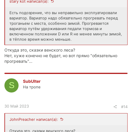
stary kot написал(а):
Есть подозрение, что вы неправильно эксплуатировали
вариатор. Вариатор надо обязательно прогревать перед
троганьем с места, особенно зимой. Прогревается
вариатор путём удерживания педали тормоза и
включенном положении D или R не менее минуты зимой,
в тёплое время можно меньше.
Откуда это, сказки венского леса?
Нет, хуже конечно не будет, но вот прямо "обязательно
прогревать"...
SubUlter
S
На тропе
30 Май 2023
#14
JohnPreacher написал(а):
Откуда это, сказки венского леса?