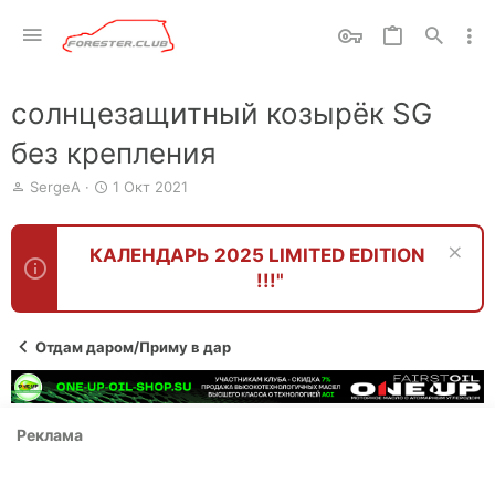
солнцезащитный козырёк SG
без крепления
А
Д
SergeA
1 Окт 2021
в
а
т
т
о
а
КАЛЕНДАРЬ 2025 LIMITED EDITION
р
н
!!!"
т
а
е
ч
м
а
ы
л
Отдам даром/Приму в дар
а
Реклама