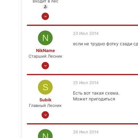
Входит в лес
www.drive2.ru
16 Дек 2013
24
4
23 Июл 2014
N
0
если не трудно фотку сзади с
52
NikName
Тверь, Юность
Старший Лесник
4 Сен 2013
1,869
144
25 Июл 2014
S
63
Есть вот такая схема.
Москва, ЗАО, Кунцево
Может пригодиться
Subik
Главный Лесник
7 Апр 2008
4,248
418
26 Июл 2014
N
83