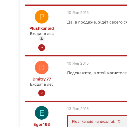
4
1
10 Янв 2015
P
0
Да, в продаже, ждёт своего с
48
Plushkanoid
Входит в лес
16 Дек 2013
24
4
10 Янв 2015
D
0
Подскажите, в этой магнитоле
52
Dmitry 77
Тверь, Юность
Входит в лес
2 Янв 2015
4
1
13 Янв 2015
E
0
48
Plushkanoid написал(а):
Egor163