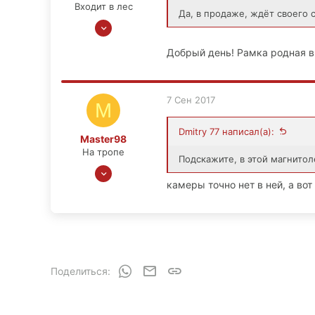
Входит в лес
Да, в продаже, ждёт своего 
4 Янв 2015
10
Добрый день! Рамка родная в 
0
0
7 Сен 2017
M
Dmitry 77 написал(а):
Master98
На тропе
Подскажите, в этой магнитол
24 Янв 2011
камеры точно нет в ней, а вот
144
3
18
М.О.,
WhatsApp
Электронная почта
Ссылка
Поделиться: