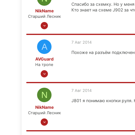
Спасибо за схемку. Но у меня
55
Кто знает на схеме J902 за чт
NikName
Москва, ул.Нижегородская
Старший Лесник
www.drive2.ru
4 Сен 2013
1,869
144
7 Авг 2014
A
63
Похоже на разъём подключени
Москва, ЗАО, Кунцево
AVGuard
На тропе
9 Ноя 2008
70
11
7 Авг 2014
N
0
J801 я понимаю кнопки руля. 
Москва
NikName
Старший Лесник
4 Сен 2013
1,869
144