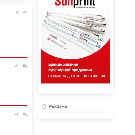
#1
#2
Реклама
#3