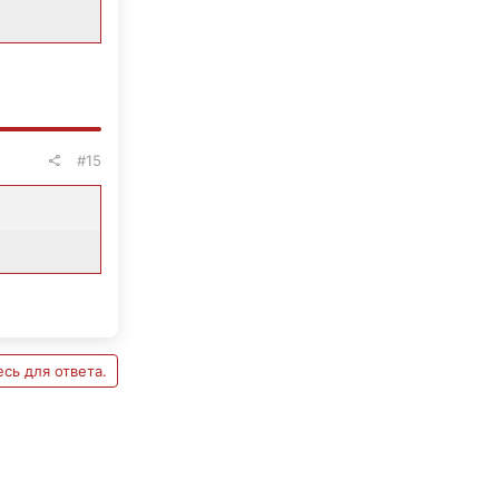
#15
сь для ответа.