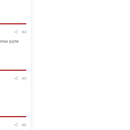
#4
опок руля
#5
#6