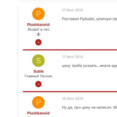
17 Июл 2014
P
Поставил FlyAudio, штатную п
Plushkanoid
Входит в лес
16 Дек 2013
24
4
17 Июл 2014
S
0
цену треба указать...иначе ад
52
Subik
Тверь, Юность
Главный Лесник
7 Апр 2008
4,248
418
18 Июл 2014
P
83
Ну да, про цену не написал. М
55
Plushkanoid
Москва, ул.Нижегородская