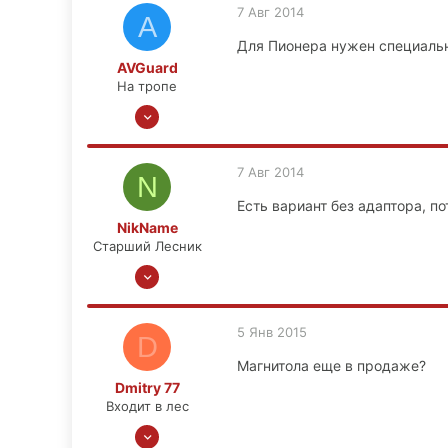
7 Авг 2014
A
63
Для Пионера нужен специальн
Москва, ЗАО, Кунцево
AVGuard
На тропе
9 Ноя 2008
70
11
7 Авг 2014
N
0
Есть вариант без адаптора, по
Москва
NikName
Старший Лесник
4 Сен 2013
1,869
144
5 Янв 2015
D
63
Магнитола еще в продаже?
Москва, ЗАО, Кунцево
Dmitry 77
Входит в лес
2 Янв 2015