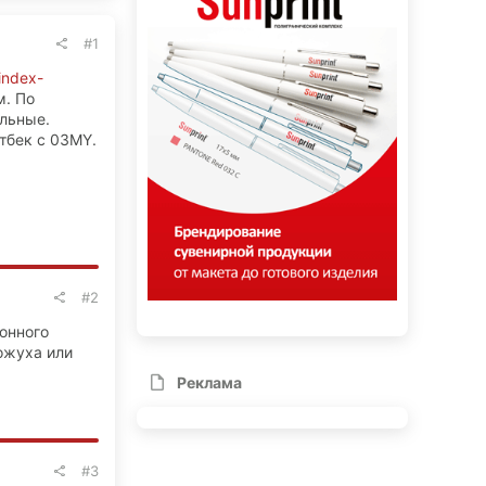
#1
/index-
м. По
льные.
тбек с 03MY.
#2
лонного
кожуха или
Реклама
#3