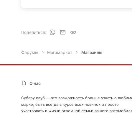
71
0
г. Москва
www.tc-pleyada.ru
WhatsApp
Электронная почта
Ссылка
Поделиться:
Форумы
Мегамаркет
Магазины
О нас
Субару клуб — это возможность больше узнать о любим
марке, быть всегда в курсе всех новинок и просто
участвовать в жизни огромной семьи вашего автомобиля