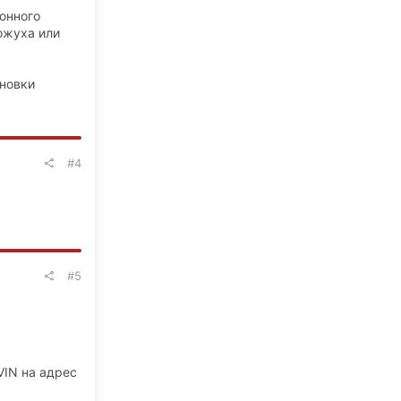
лонного
кожуха или
ановки
#4
#5
VIN на адрес