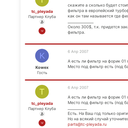
скажите а сколько будет стои
фильтра в европейский турбоф
tc_pleyada
как он там называется где фи
Партнер Клуба
_______________
Около 300$, т.к. придется з
10 Ноя 2006
фильтра.
4,253
71
0
6 Апр 2007
K
г. Москва
А есть ли фильтр на форик 01 
www.tc-pleyada.ru
Место под фильтр есть (под 
Kowex
Гость
6 Апр 2007
T
А есть ли фильтр на форик 01 
Место под фильтр есть (под 
tc_pleyada
___________
Партнер Клуба
Есть. На Ваш год только ориги
Но на всякий случай уточните
10 Ноя 2006
parts@tc-pleyada.ru
4,253