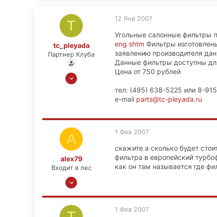
12 Янв 2007
T
Угольные салонные фильтры 
eng.shtm
Фильтры изготовлены
tc_pleyada
заявлению производителя дан
Партнер Клуба
Данные фильтры доступны для
Цена от 750 рублей
10 Ноя 2006
4,253
тел: (495) 638-5225 или 8-915
71
e-mail
parts@tc-pleyada.ru
0
г. Москва
1 Фев 2007
A
www.tc-pleyada.ru
скажите а сколько будет стои
фильтра в европейский турбоф
alex79
как он там называется где фи
Входит в лес
4 Дек 2006
18
0
1 Фев 2007
T
0