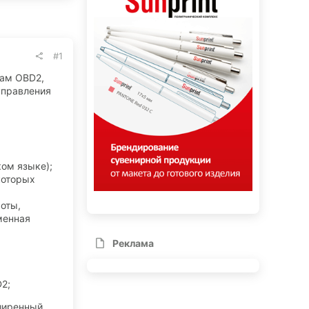
#1
лам OBD2,
управления
ком языке);
которых
оты,
менная
Реклама
2;
сширенный