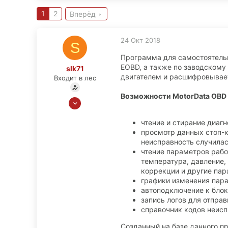
1
2
Вперёд
24 Окт 2018
S
Программа для самостоятельн
EOBD, а также по заводскому
slk71
двигателем и расшифровывает
Входит в лес
Возможности MotorData OBD
24 Окт 2018
7
чтение и стирание диаг
0
просмотр данных стоп-к
0
неисправность случилас
Москва
чтение параметров рабо
температура, давление,
коррекции и другие пар
графики изменения пар
автоподключение к блок
запись логов для отпра
справочник кодов неисп
Созданный на базе данного п