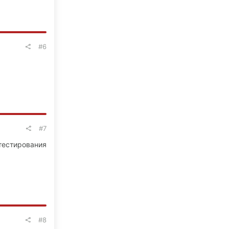
#6
#7
 тестирования
#8