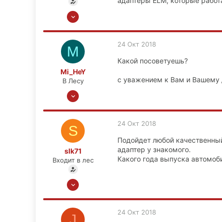
адаптеры ELM, которые работа
24 Окт 2018
7
0
24 Окт 2018
M
0
Какой посоветуешь?
Москва
Mi_HeY
с уважением к Вам и Вашему
В Лесу
22 Апр 2011
273
20
24 Окт 2018
S
0
Подойдет любой качественный
37
адаптер у знакомого.
slk71
Какого года выпуска автомоби
Входит в лес
24 Окт 2018
7
0
24 Окт 2018
J
0