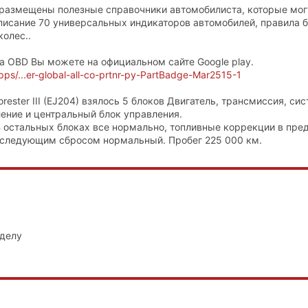
размещены полезные справочники автомобилиста, которые мог
описание 70 универсальных индикаторов автомобилей, правила 
олес..
a OBD Вы можете на официальном сайте Google play.
pps/...er-global-all-co-prtnr-py-PartBadge-Mar2515-1
ester III (EJ204) взялось 5 блоков Двигатель, трансмиссия, си
ление и центральный блок управления.
 В остальных блоках все нормально, топливные коррекции в пре
последующим сбросом нормальный. Пробег 225 000 км.
 делу