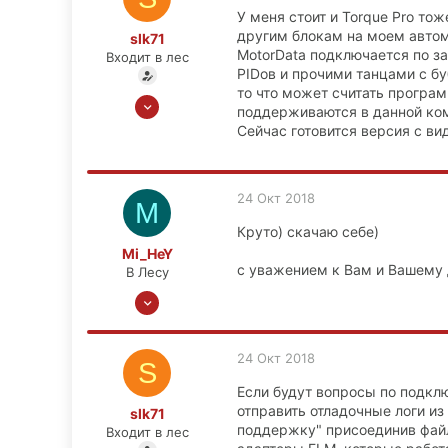
У меня стоит и Torque Pro то
37
другим блокам на моем авто
slk71
MotorData подключается по з
Входит в лес
PIDов и прочими танцами с бу
то что может считать програм
24 Окт 2018
поддерживаются в данной ко
7
Сейчас готовится версия с ви
0
0
24 Окт 2018
Москва
M
Круто) скачаю себе)
Mi_HeY
с уважением к Вам и Вашему
В Лесу
22 Апр 2011
273
20
24 Окт 2018
S
0
Если будут вопросы по подкл
37
отправить отладочные логи из
slk71
поддержку" присоединив файл
Входит в лес