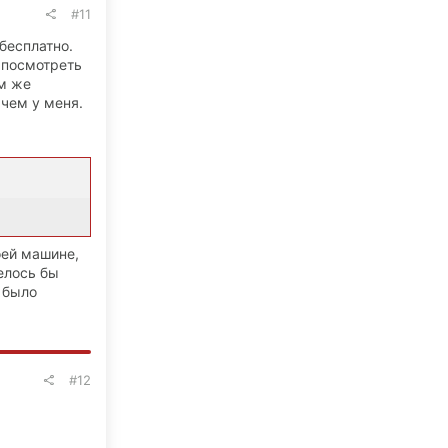
#11
бесплатно.
 посмотреть
ем же
 чем у меня.
оей машине,
елось бы
 было
#12