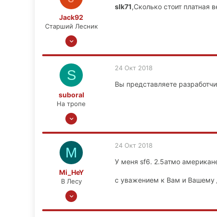
slk71
,Сколько стоит платная 
Москва
Jack92
Старший Лесник
22 Мар 2016
1,788
167
24 Окт 2018
S
63
Вы представляете разработчи
56
suboral
Москва,ЮВАО
На тропе
8 Июн 2013
199
7
24 Окт 2018
M
0
У меня sf6. 2.5атмо американ
39
Mi_HeY
с уважением к Вам и Вашему
В Лесу
22 Апр 2011
273
20