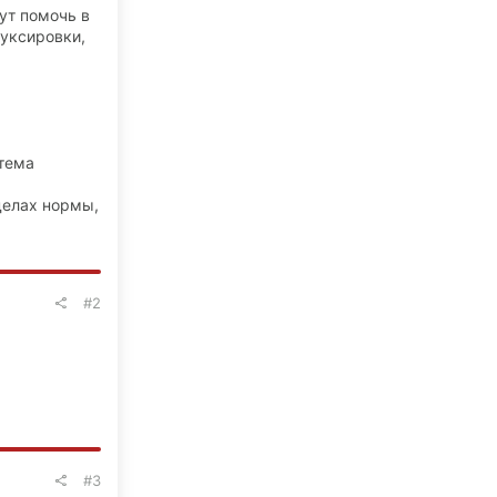
ут помочь в
буксировки,
стема
делах нормы,
#2
#3