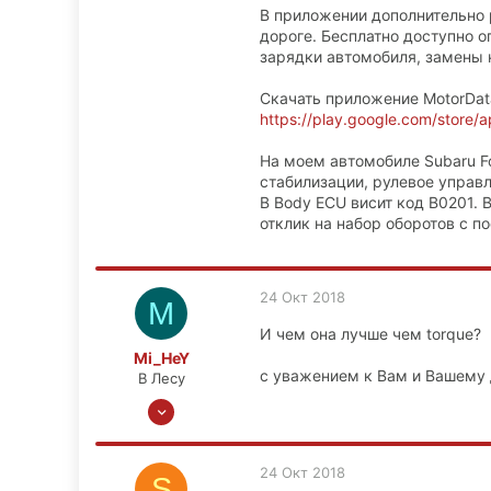
В приложении дополнительно 
дороге. Бесплатно доступно 
зарядки автомобиля, замены к
Скачать приложение MotorDat
https://play.google.com/store/a
На моем автомобиле Subaru For
стабилизации, рулевое управ
В Body ECU висит код B0201.
отклик на набор оборотов с 
24 Окт 2018
M
И чем она лучше чем torque?
Mi_HeY
с уважением к Вам и Вашему
В Лесу
22 Апр 2011
273
20
24 Окт 2018
S
0