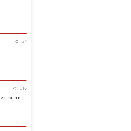
#9
#10
 из панели