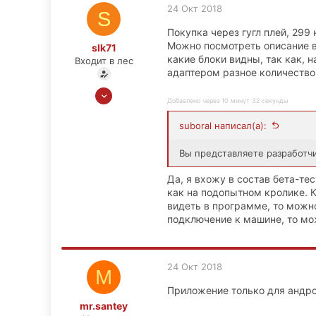
24 Окт 2018
S
0
Покупка через гугл плей, 299
37
Можно посмотреть описание в
slk71
какие блоки видны, так как, н
Входит в лес
адаптером разное количество 
24 Окт 2018
Добавлено через 10 минут 32 секунды
7
0
suboral написал(а):
0
Вы представляете разработч
Москва
Да, я вхожу в состав бета-те
как на подопытном кролике. К
видеть в программе, то можн
подключение к машине, то мо
24 Окт 2018
M
Приложение только для андро
mr.santey