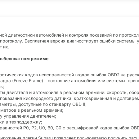
ой диагностики автомобилей и контроля показаний по протоко
 протоколу. Бесплатная версия диагностирует ошибки системы 
 их.
 в бесплатном режиме
ностических кодов неисправностей (кодов ошибок OBD2 на русс
адра (Freeze Frame) – состояние автомобиля или системы, при 
ь;
ты двигателя и автомобиля в реальном времени: скорость, обор
 показания кислородного датчика, кратковременная и долговре
аметры, доступные по стандарту OBD II;
аметров в реальном времени;
у управления двигателем;
вки в техподдержку;
равностей P0, P2, U0, B0, C0 с расшифровкой кодов ошибок OBD
риложения плагин Subaru позволяет пользователю получить ра