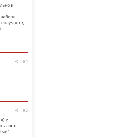
льно к
 набора
 получаете,
е
#4
#5
я) и
ть лог в
вые"