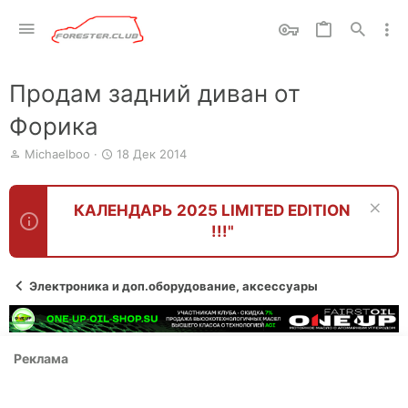
Продам задний диван от
Форика
А
Д
Michaelboo
18 Дек 2014
в
а
т
т
о
а
КАЛЕНДАРЬ 2025 LIMITED EDITION
р
н
!!!"
т
а
е
ч
м
а
ы
л
Электроника и доп.оборудование, аксессуары
а
Реклама