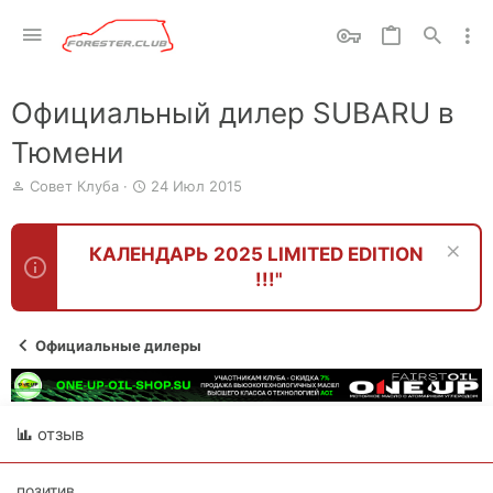
Официальный дилер SUBARU в
Тюмени
А
Д
Совет Клуба
24 Июл 2015
в
а
т
т
о
а
КАЛЕНДАРЬ 2025 LIMITED EDITION
р
н
!!!"
т
а
е
ч
м
а
ы
л
Официальные дилеры
а
отзыв
позитив