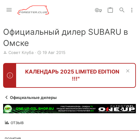
Официальный дилер SUBARU в
Омске
А
Д
Совет Клуба
19 Авг 2015
в
а
т
т
о
а
КАЛЕНДАРЬ 2025 LIMITED EDITION
р
н
!!!"
т
а
е
ч
м
а
ы
л
Официальные дилеры
а
отзыв
позитив