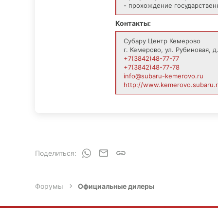
- прохождение государствен
0
19
Контакты:
Москва
Субару Центр Кемерово
forester.club
г. Кемерово, ул. Рубиновая, д
+7(3842)48-77-77
+7(3842)48-77-78
info@subaru-kemerovo.ru
http://www.kemerovo.subaru.
WhatsApp
Электронная почта
Ссылка
Поделиться:
Форумы
Официальные дилеры