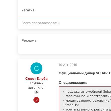
негатив
Всего проголосовало
1
Реклама
19 Авг 2015
С
Официальный дилер SUBARU 
Совет Клуба
Специализация:
Клубный
автопилот
- продажа автомобилей Subaru
- гарантийное и постгарант
7 Июн 2010
- кредитование/страхование/
113
- trade-in;
- услуги кузовного ремонта 
125