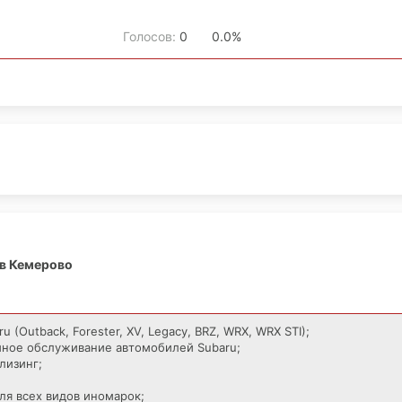
Голосов:
0
0.0%
в Кемерово
 (Outback, Forester, XV, Legacy, BRZ, WRX, WRX STI);
ийное обслуживание автомобилей Subaru;
лизинг;
для всех видов иномарок;