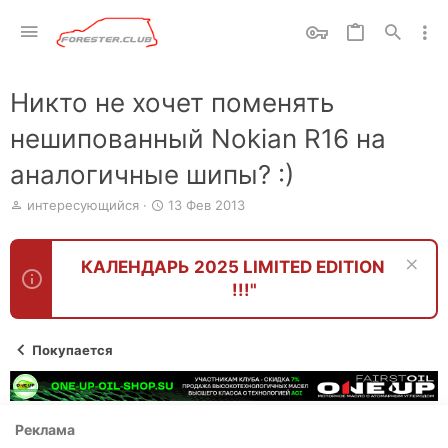
Никто не хочет поменять
нешипованный Nokian R16 на
аналогичные шипы? :)
А
Д
интересующийся
13 Фев 2013
в
а
т
т
о
а
КАЛЕНДАРЬ 2025 LIMITED EDITION
р
н
!!!"
т
а
е
ч
м
а
ы
л
Покупается
а
Реклама