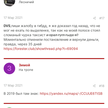
Лесничий
17 Мар 2021
#17
DVS
,пиши жалобу в гибдд, я же доказал год назад, что не
мог не ехать по выделенке, так как на моей полосе стоял
сломаный чурка таксист
и орал гугл гыде я?
Моментально отменили постановление и вернули деньги,
правда, через 35 дней
https://forester.club/showthread.php?t=69094
Зимой
З
На тропе
17 Мар 2021
#18
В 2019 был там знак:
https://yandex.ru/maps/-/CCUUE6TtSB