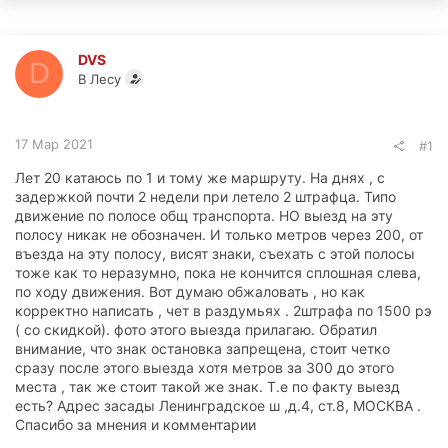
DVS
D
В Лесу
17 Мар 2021
#1
Лет 20 катаюсь по 1 и тому же маршруту. На днях , с
задержкой почти 2 недели при летело 2 штрафца. Типо
движение по полосе общ транспорта. НО выезд на эту
полосу никак не обозначен. И только метров через 200, от
въезда на эту полосу, висят знаки, съехать с этой полосы
тоже как то неразумно, пока не кончится сплошная слева,
по ходу движения. Вот думаю обжаловать , но как
корректно написать , чет в раздумьях . 2штрафа по 1500 рэ
( со скидкой). фото этого выезда прилагаю. Обратил
внимание, что знак остановка запрещена, стоит четко
сразу после этого выезда хотя метров за 300 до этого
места , так же стоит такой же знак. Т.е по факту выезд
есть? Адрес засады Ленинградское ш ,д.4, ст.8, МОСКВА .
Спасибо за мнения и комментарии