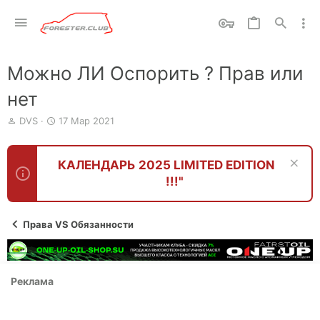
Можно ЛИ Оспорить ? Прав или
нет
А
Д
DVS
17 Мар 2021
в
а
т
т
о
а
КАЛЕНДАРЬ 2025 LIMITED EDITION
р
н
!!!"
т
а
е
ч
м
а
ы
л
Права VS Обязанности
а
Реклама