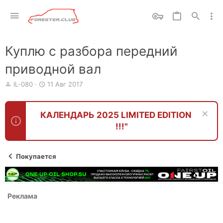
Куплю с разбора передний
приводной вал
А
Д
IL-080
11 Авг 2017
в
а
т
т
о
а
КАЛЕНДАРЬ 2025 LIMITED EDITION
р
н
!!!"
т
а
е
ч
м
а
ы
л
Покупается
а
Реклама