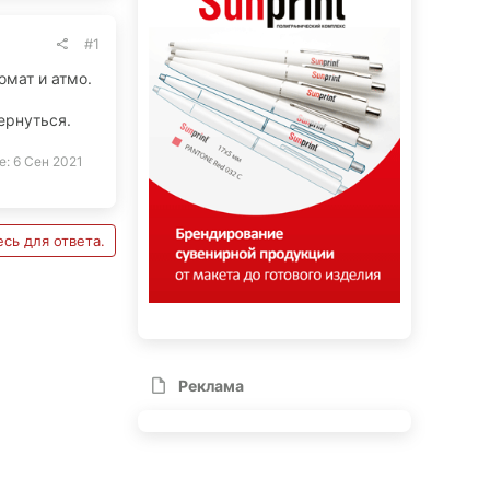
#1
омат и атмо.
ернуться.
е:
6 Сен 2021
сь для ответа.
Реклама