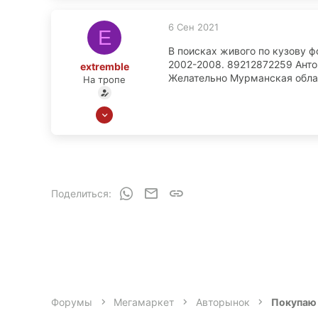
6 Сен 2021
E
В поисках живого по кузову ф
2002-2008. 89212872259 Анто
extremble
Желательно Мурманская облас
На тропе
5 Июл 2010
101
1
0
Мурманск
WhatsApp
Электронная почта
Ссылка
Поделиться:
Форумы
Мегамаркет
Авторынок
Покупаю