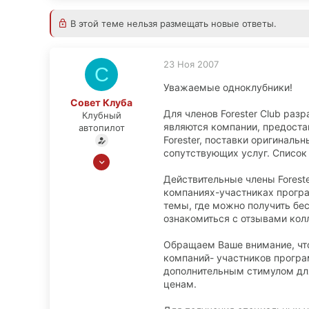
В этой теме нельзя размещать новые ответы.
23 Ноя 2007
С
Уважаемые одноклубники!
Совет Клуба
Для членов Forester Club раз
Клубный
являются компании, предоста
автопилот
Forester, поставки оригиналь
сопутствующих услуг. Список
7 Июн 2010
113
Действительные члены Foreste
125
компаниях-участниках прогр
темы, где можно получить бе
0
ознакомиться с отзывами колл
19
Москва
Обращаем Ваше внимание, что
компаний- участников програ
forester.club
дополнительным стимулом дл
ценам.