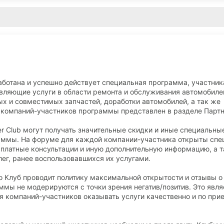
работана и успешно действует специальная программа, участни
вляющие услуги в области ремонта и обслуживания автомобиле
ных и совместимых запчастей, доработки автомобилей, а так же
 компаний-участников программы представлен в разделе Партн
r Club могут получать значительные скидки и иные специальны
аммы. На форуме для каждой компании-участника открыты сп
сплатные консультации и иную дополнительную информацию, а т
ег, ранее воспользовавшихся их услугами.
 Клуб проводит политику максимальной открытости и отзывы о
ммы не модерируются с точки зрения негатив/позитив. Это явля
я компаний-участников оказывать услуги качественно и по пр