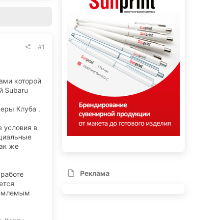
#1
ками которой
й Subaru
еры Клуба .
е условия в
ециальные
ак же
Реклама
 работе
ется
иемлемым