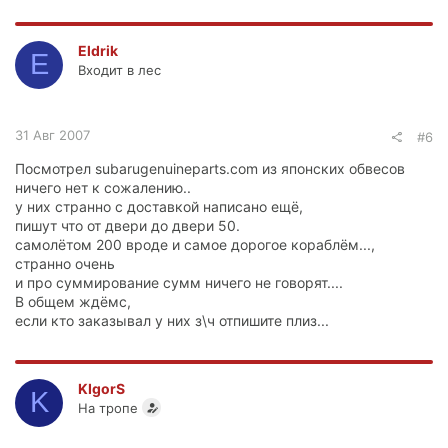
Eldrik
E
Входит в лес
31 Авг 2007
#6
Посмотрел subarugenuineparts.com из японских обвесов
ничего нет к сожалению..
у них странно с доставкой написано ещё,
пишут что от двери до двери 50.
самолётом 200 вроде и самое дорогое кораблём...,
странно очень
и про суммирование сумм ничего не говорят....
В общем ждёмс,
если кто заказывал у них з\ч отпишите плиз...
KIgorS
K
На тропе