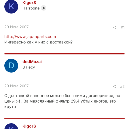
KIgorS
K
На тропе
29 Июл 2007
#1
http://www.japanparts.com
Интересно как у них с доставкой?
dedMazai
D
В Лесу
29 Июл 2007
#2
C доставкой наверное можно бы с ними договориться, но
цены :-( . За маяслянный фильтр 29,4 убтых енотов, это
круто
KIgorS