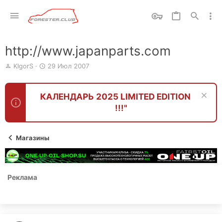
http://www.japanparts.com
А
Д
KIgorS
29 Июл 2007
в
а
т
т
о
а
КАЛЕНДАРЬ 2025 LIMITED EDITION
р
н
!!!"
т
а
е
ч
м
а
ы
л
Магазины
а
Реклама