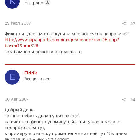
K
На тропе
29 Июл 2007
#3
Фильтр и здесь можна купить, мне вот очень понравилса
http://www.japanparts.com/images/ImageFromDB.php?
base=1&no=626
там бампер и решотка в комплнкте.
Eldrik
E
Входит в лес
30 Авг 2007
#4
Добрый день,
так кто-нибуть делал у них заказ?
на счёт цен фильтр упомянутый стоит у нас в москве
подороже чем тут,
к примеру я решётку приметил мне за неё тут 15к цены
выставили а у них 7500 стоит.