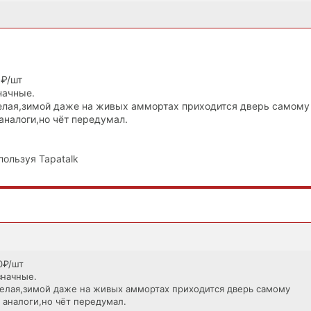
0₽/шт
начные.
елая,зимой даже на живых аммортах приходится дверь самому
аналоги,но чёт передумал.
пользуя Tapatalk
0₽/шт
значные.
елая,зимой даже на живых аммортах приходится дверь самому
 аналоги,но чёт передумал.