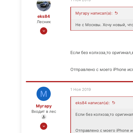
Мугару написал(а):
eks84
Лесник
Не с Москвы. Хочу новый, чт
11 Фев 2013
1,091
52
48
Если без колхоза,то оригинал,
Москва
Отправлено с моего iPhone ис
1 Ноя 2019
М
eks84 написал(а):
Мугару
Входит в лес
Если без колхоза,то оригинал
1 Ноя 2019
Отправлено с моего iPhone и
9