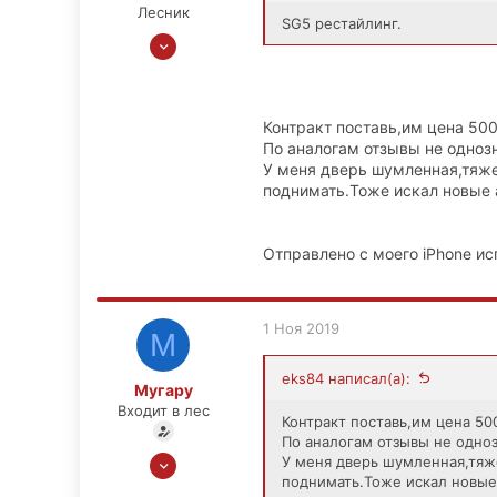
Лесник
SG5 рестайлинг.
11 Фев 2013
1,091
52
48
Контракт поставь,им цена 50
По аналогам отзывы не одноз
Москва
У меня дверь шумленная,тяж
поднимать.Тоже искал новые 
Отправлено с моего iPhone ис
1 Ноя 2019
М
eks84 написал(а):
Мугару
Входит в лес
Контракт поставь,им цена 50
По аналогам отзывы не одно
1 Ноя 2019
У меня дверь шумленная,тяж
поднимать.Тоже искал новые
9