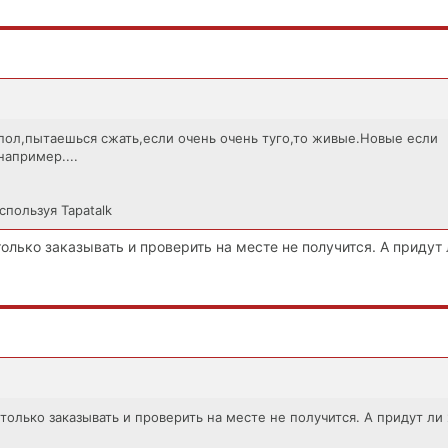
пол,пытаешься сжать,если очень очень туго,то живые.Новые если
например....
спользуя Tapatalk
только заказывать и проверить на месте не получится. А придут
 только заказывать и проверить на месте не получится. А придут л