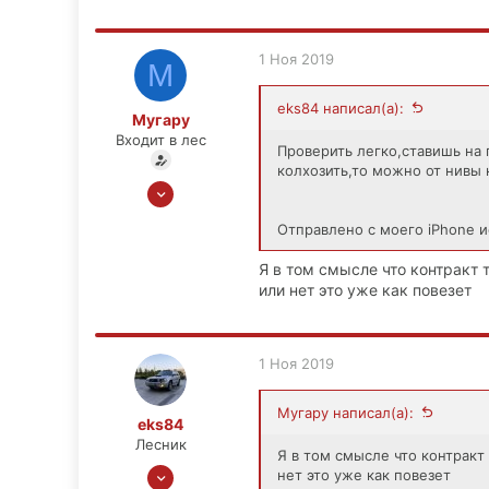
1 Ноя 2019
М
eks84 написал(а):
Мугару
Входит в лес
Проверить легко,ставишь на 
колхозить,то можно от нивы 
1 Ноя 2019
9
Отправлено с моего iPhone и
0
1
Я в том смысле что контракт 
или нет это уже как повезет
1 Ноя 2019
Мугару написал(а):
eks84
Лесник
Я в том смысле что контракт
11 Фев 2013
нет это уже как повезет