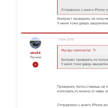
0
1
Отправлено с моего iPhone и
Контракт проверить не получит
У меня тоже дверь зашумлена
1 Ноя 2019
Мугару написал(а):
eks84
Лесник
Контракт проверить не получи
11 Фев 2013
У меня тоже дверь зашумлена
1,091
52
48
Проверить легко,ставишь на 
Москва
колхозить,то можно от нивы н
Отправлено с моего iPhone ис