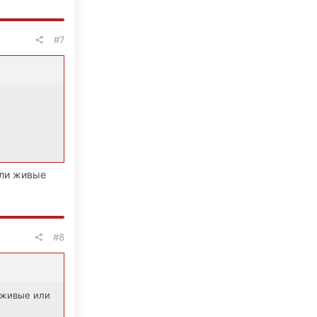
#7
 ли живые
#8
и живые или