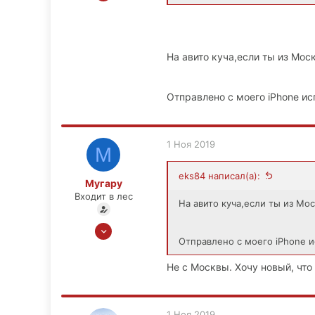
1,091
52
48
На авито куча,если ты из Мо
Москва
Отправлено с моего iPhone ис
1 Ноя 2019
М
eks84 написал(а):
Мугару
Входит в лес
На авито куча,если ты из Мо
1 Ноя 2019
Отправлено с моего iPhone и
9
0
Не с Москвы. Хочу новый, что
1
1 Ноя 2019