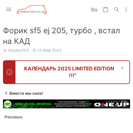
Форик sf5 ej 205, турбо , встал
на КАД
А
Д
Stepkin703
12 Май 2023
в
а
т
т
о
а
КАЛЕНДАРЬ 2025 LIMITED EDITION
р
н
!!!"
т
а
е
ч
м
а
ы
л
Вместе мы сила!
а
Реклама