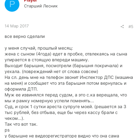
P
Старший Лесник
14 Мар 2017
#5
все верно сделали
у меня случай, прошлый месяц:
жена с сыном (4года) едет в пробке, отвлекаясь на сына
упирается в стоящую впереди машину.
Выходит барышня, посмотрели (барышня покричала) и
уехала. (повреждений нет от слова совсем)
На сл. день мне на телефон звонит Инспектор ДПС (машина
на меня) и сообщает что эта барышня потом вернулась и
оформила ДТП.
Муж ее извинялся перед судом, а это с.ка верещала, что
мы и рамку номерную успели поменять...
Суд, и срок 1 сутки ареста супруге моей. (решается за 3
тыс рублей, без отбыва, еще бы через кассу брали с
чеком...).
Так что вот так.
ps
у барышне не видеорегистраторе видно что она сама