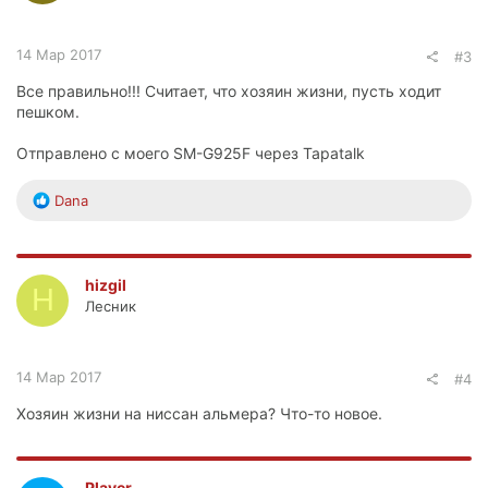
:
14 Мар 2017
#3
Все правильно!!! Считает, что хозяин жизни, пусть ходит
пешком.
Отправлено с моего SM-G925F через Tapatalk
Р
Dana
е
а
к
ц
hizgil
H
и
Лесник
и
:
14 Мар 2017
#4
Хозяин жизни на ниссан альмера? Что-то новое.
Player