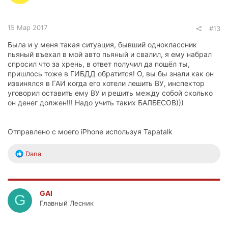
:
15 Мар 2017
#13
Была и у меня такая ситуация, бывший одноклассник
пьяный въехал в мой авто пьяный и свалил, я ему набрал
спросил что за хрень, в ответ получил да пошёл ты,
пришлось тоже в ГИБДД обратится! О, вы бы знали как он
извинялся в ГАИ когда его хотели лешить ВУ, инспектор
уговорил оставить ему ВУ и решить между собой сколько
он денег должен!!! Надо учить таких БАЛБЕСОВ)))
Отправлено с моего iPhone используя Tapatalk
Р
Dana
е
а
к
ц
GAI
G
и
Главный Лесник
и
: