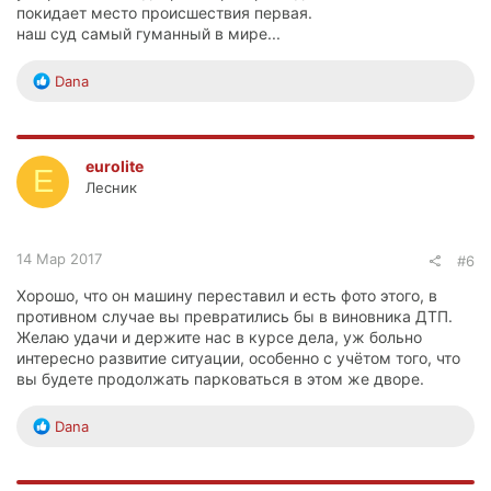
покидает место происшествия первая.
наш суд самый гуманный в мире...
Р
Dana
е
а
к
ц
eurolite
E
и
Лесник
и
:
14 Мар 2017
#6
Хорошо, что он машину переставил и есть фото этого, в
противном случае вы превратились бы в виновника ДТП.
Желаю удачи и держите нас в курсе дела, уж больно
интересно развитие ситуации, особенно с учётом того, что
вы будете продолжать парковаться в этом же дворе.
Р
Dana
е
а
к