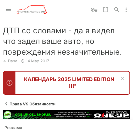
ДТП со словами - да я видел
что задел ваше авто, но
повреждения незначительные.
А
Д
Dana
14 Мар 2017
в
а
т
т
о
а
КАЛЕНДАРЬ 2025 LIMITED EDITION
р
н
!!!"
т
а
е
ч
м
а
ы
л
Права VS Обязанности
а
Реклама