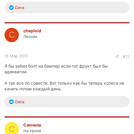
Р
Dana
е
а
к
ц
cheploid
C
и
Лесник
и
:
15 Мар 2017
#12
Я бы забил болт на бампер если тот фрукт был бы
адекватом.
А так все по совести. Вот только как бы теперь колеса не
качать потом каждый день.
Р
Dana
е
а
к
ц
Санчела
С
и
На тропе
и