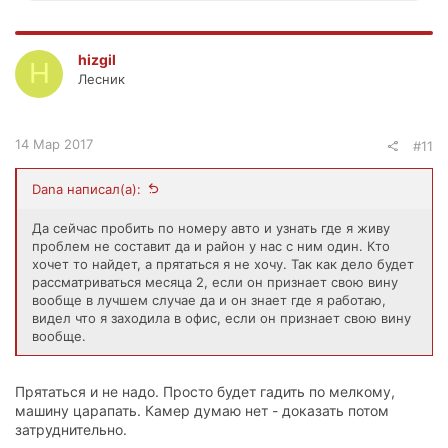
а
к
ц
hizgil
H
и
Лесник
и
:
14 Мар 2017
#11
Dana написал(а):
Да сейчас пробить по номеру авто и узнать где я живу
проблем не составит да и район у нас с ним один. Кто
хочет то найдет, а прятаться я не хочу. Так как дело будет
рассматриваться месяца 2, если он признает свою вину
вообще в лучшем случае да и он знает где я работаю,
видел что я заходила в офис, если он признает свою вину
вообще.
Прятаться и не надо. Просто будет гадить по мелкому,
машину царапать. Камер думаю нет - доказать потом
затруднительно.