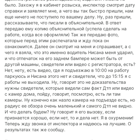
было. Захожу я в кабинет розыска, инспектор смотрит дату
справки и заявляет мне, а чего вы так быстро пришли, нам
еще ничего не поступило по вашему делу. Ну, раз пришли,
рассказываете, что писали в объяснительной. В ответ
передаю ему копию объяснительной (успела сделать на
работе, когда все оформляли) Так же передаю фото,
которые перед этим распечатала и жду пока он
ознакомится. Далее он смотрит на меня и спрашивает, а с
чего я взяла, что это именно водитель Нисана меня ударил,
и что отпечаток на его заднем бампере может быть от
другой машины, свидетели или видео с регистратора, есть?
Нет, нету, есть видео, где я подъезжаю в 10:00 на работу
паркуюсь и Нисана этого нет и свидетели, что до 15:15 я с
работы не выходила. Ну, говорит это не доказательства
нужны свидетели, которые видели сам факт Дтп или видео
с камер дома, пойду, говорит, посмотрю, есть ли там
камеры. Ну конечно как назло камера на подъезде есть, но
радиус ее обзора очень маленький и самого Дтп не видно.
И что делать будем? Ну говорит я его вызову, если
признается хорошо, если нет, то и дела нет. Я в охурмении!
Теперь жду звонка от инспектора и надеюсь на лучшие. О
результатах так же сообщу.