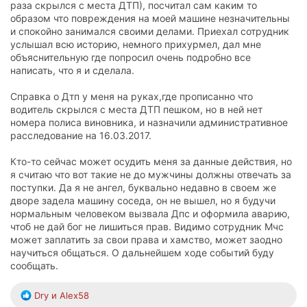
раза скрылся с места ДТП), посчитал сам каким то
образом что повреждения на моей машине незначительны
и спокойно занимался своими делами. Приехал сотрудник
услышал всю историю, немного прихурмел, дал мне
объяснительную где попросил очень подробно все
написать, что я и сделала.
Справка о Дтп у меня на руках,где прописанно что
водитель скрылся с места ДТП пешком, но в ней нет
номера полиса виновника, и назначили административное
расследование на 16.03.2017.
Кто-то сейчас может осудить меня за данные действия, но
я считаю что вот такие не до мужчины должны отвечать за
поступки. Да я не ангел, буквально недавно в своем же
дворе задела машину соседа, он не вышел, но я будучи
нормальным человеком вызвала Дпс и оформила аварию,
чтоб не дай бог не лишиться прав. Видимо сотрудник Мчс
может заплатить за свои права и хамство, может заодно
научиться общаться. О дальнейшем ходе событий буду
сообщать.
Р
Dry
и
Alex58
е