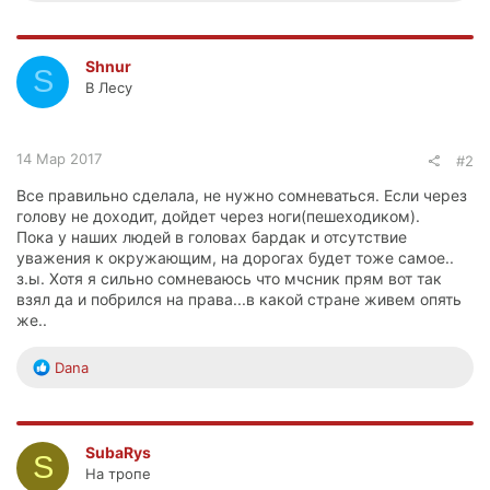
а
к
ц
Shnur
S
и
В Лесу
и
:
14 Мар 2017
#2
Все правильно сделала, не нужно сомневаться. Если через
голову не доходит, дойдет через ноги(пешеходиком).
Пока у наших людей в головах бардак и отсутствие
уважения к окружающим, на дорогах будет тоже самое..
з.ы. Хотя я сильно сомневаюсь что мчсник прям вот так
взял да и побрился на права...в какой стране живем опять
же..
Р
Dana
е
а
к
ц
SubaRys
S
и
На тропе
и