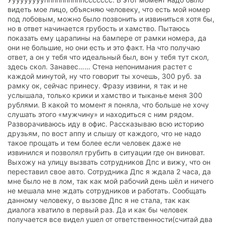
видеть мое лицо, объясняю человеку, что есть мой номер
под лобовым, можно было позвонить и извиниться хотя бы,
но в ответ начинается грубость и хамство. Пытаюсь
показать ему царапины на бампере от рамки номера, да
они не большие, но они есть и это факт. На что получаю
ответ, а он у тебя что идеальный был, вон у тебя тут скол,
здесь скол. Занавес…… Стена непонимания растет с
каждой минутой, ну что говорит ты хочешь, 300 руб. за
рамку ок, сейчас принесу. Фразу извини, я так и не
услышала, только крики и хамство и тыканье меня 300
рублями. В какой то момент я поняла, что больше не хочу
слушать этого «мужчину» и находиться с ним рядом.
Разворачиваюсь иду в офис. Рассказываю всю историю
друзьям, по вост аппу и слышу от каждого, что не надо
такое прощать и тем более если человек даже не
извинился и позволял грубить в ситуации где он виноват.
Выхожу на улицу вызвать сотрудников Дпс и вижу, что он
переставил свое авто. Сотрудника Дпс я ждала 2 часа, да
мне было не в лом, так как мой рабочий день шёл и ничего
не мешала мне ждать сотрудников и работать. Сообщать
данному человеку, о вызове Дпс я не стала, так как
диалога хватило в первый раз. Да и как бы человек
получается все видел ушел от ответственности(считай два