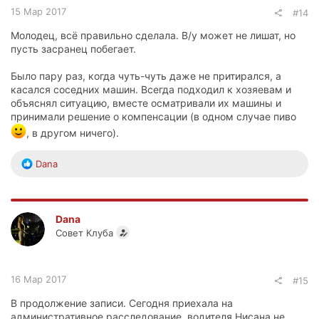
15 Мар 2017
#14
Молодец, всё правильно сделала. В/у может не лишат, но
пусть засранец побегает.
Было пару раз, когда чуть-чуть даже не притирался, а
касался соседних машин. Всегда подходил к хозяевам и
объяснял ситуацию, вместе осматривали их машины и
принимали решение о компенсации (в одном случае пиво
, в другом ничего).
Р
Dana
е
а
к
ц
Dana
и
Совет Клуба
и
:
16 Мар 2017
#15
В продолжение записи. Сегодня приехала на
административное расследование, водителя Нисана не