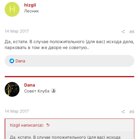
hizgil
H
Лесник
14 Мар 2017
#8
Да, кстати. В случае положительного (для вас) исхода дела,
парковать в том же дворе не советую..
Р
Dana
е
а
к
ц
Dana
и
Совет Клуба
и
:
14 Мар 2017
#9
hizgil написал(а):
Да, кстати. В случае положительного (для вас) исхода