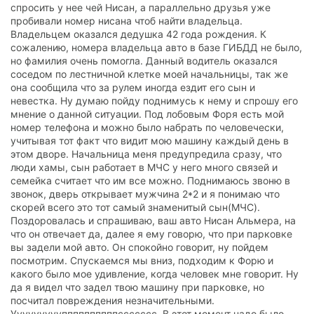
спросить у нее чей Нисан, а параллельно друзья уже
пробивали номер нисана чтоб найти владельца.
Владельцем оказался дедушка 42 года рождения. К
сожалению, номера владельца авто в базе ГИБДД не было,
но фамилия очень помогла. Данный водитель оказался
соседом по лестничной клетке моей начальницы, так же
она сообщила что за рулем иногда ездит его сын и
невестка. Ну думаю пойду поднимусь к нему и спрошу его
мнение о данной ситуации. Под лобовым Форя есть мой
номер телефона и можно было набрать по человечески,
учитывая тот факт что видит мою машину каждый день в
этом дворе. Начальница меня предупредила сразу, что
люди хамы, сын работает в МЧС у него много связей и
семейка считает что им все можно. Поднимаюсь звоню в
звонок, дверь открывает мужчина 2*2 и я понимаю что
скорей всего это тот самый знаменитый сын(МЧС).
Поздоровалась и спрашиваю, ваш авто Нисан Альмера, на
что он отвечает да, далее я ему говорю, что при парковке
вы задели мой авто. Он спокойно говорит, ну пойдем
посмотрим. Спускаемся мы вниз, подходим к Форю и
какого было мое удивление, когда человек мне говорит. Ну
да я видел что задел твою машину при парковке, но
посчитал повреждения незначительными.
Уууууууууппппппппппссссссс. В этот момент надо было