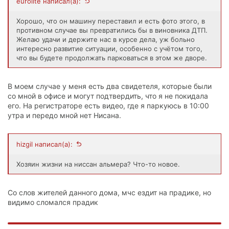
eurolite написал(а):
Так что вот так.
ps
Хорошо, что он машину переставил и есть фото этого, в
у барышне не видеорегистраторе видно что она сама
противном случае вы превратились бы в виновника ДТП.
покидает место происшествия первая.
Желаю удачи и держите нас в курсе дела, уж больно
наш суд самый гуманный в мире...
интересно развитие ситуации, особенно с учётом того,
что вы будете продолжать парковаться в этом же дворе.
В моем случае у меня есть два свидетеля, которые были
со мной в офисе и могут подтвердить, что я не покидала
его. На регистраторе есть видео, где я паркуюсь в 10:00
утра и передо мной нет Нисана.
hizgil написал(а):
Хозяин жизни на ниссан альмера? Что-то новое.
Со слов жителей данного дома, мчс ездит на прадике, но
видимо сломался прадик