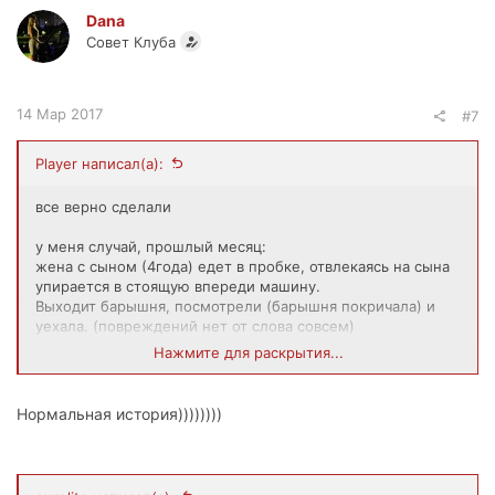
ц
Dana
и
Совет Клуба
и
:
14 Мар 2017
#7
Player написал(а):
все верно сделали
у меня случай, прошлый месяц:
жена с сыном (4года) едет в пробке, отвлекаясь на сына
упирается в стоящую впереди машину.
Выходит барышня, посмотрели (барышня покричала) и
уехала. (повреждений нет от слова совсем)
На сл. день мне на телефон звонит Инспектор ДПС
Нажмите для раскрытия...
(машина на меня) и сообщает что эта барышня потом
вернулась и оформила ДТП.
Муж ее извинялся перед судом, а это с.ка верещала, что
Нормальная история))))))))
мы и рамку номерную успели поменять...
Суд, и срок 1 сутки ареста супруге моей. (решается за 3
тыс рублей, без отбыва, еще бы через кассу брали с
чеком...).