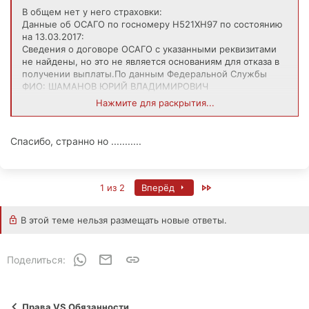
В общем нет у него страховки:
Данные об ОСАГО по госномеру Н521ХН97 по состоянию
на 13.03.2017:
Сведения о договоре ОСАГО с указанными реквизитами
не найдены, но это не является основаниям для отказа в
получении выплаты.По данным Федеральной Службы
ФИО: ШАМАНОВ ЮРИЙ ВЛАДИМИРОВИЧ
Дата рождения: 18.09.1942
Нажмите для раскрытия...
Город: ЧИМКЕНТСКАЯ, ТУРКЕСТАН,
Добавлено через 54 секунды
Спасибо, странно но ...........
Госномер: Н521ХН97
Машина: НИССАНАЛМЕРА (ЧЕРНЫЙ)
Дата постановки на учет: 08.06.2005
Год машины: 2005
Last
1 из 2
Вперёд
Количество владельцев: 1
Владелец: ЮРИЙ Ш.
В этой теме нельзя размещать новые ответы.
Год рождения владельца: 1942
VIN: SJNBAAN16U2600355
ПТС: 77ТН251244
WhatsApp
Электронная почта
Ссылка
Поделиться:
Права VS Обязанности