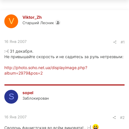
Viktor_Zh
V
Старший Лесник
16 Янв 2007
#1
:-( 31 декабря.
Не привышайте скорость и не садитесь за руль нетрезвым:
http://photo.soho.net.ua/displayimage.php?
album=2979&pos=2
sopel
S
Заблокирован
16 Янв 2007
#2
Cволочь фашистская во всём виновата!.. :-|