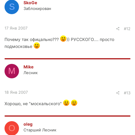
SkoGe
S
Заблокирован
17 Янв 2007
#12
Почему так офицально???
)) РУССКОГО.... просто
подмосковье
Mike
M
Лесник
18 Янв 2007
#13
Хорошо, не "москальского"
oleg
O
Старший Лесник