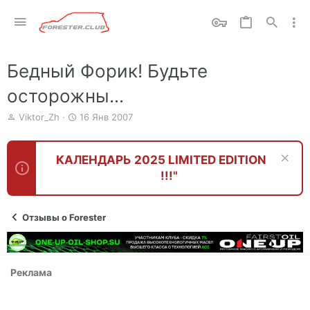
Бедный Форик! Будьте
осторожны...
А
Д
Viktor_Zh
16 Янв 2007
в
а
т
т
о
а
КАЛЕНДАРЬ 2025 LIMITED EDITION
р
н
!!!"
т
а
е
ч
м
а
ы
л
Отзывы о Forester
а
Реклама