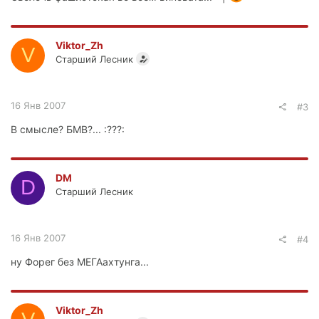
Viktor_Zh
V
Старший Лесник
16 Янв 2007
#3
В смысле? БМВ?... :???:
DM
D
Старший Лесник
16 Янв 2007
#4
ну Форег без МЕГАахтунга...
Viktor_Zh