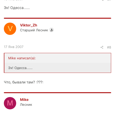
Эх! Одесса......
Viktor_Zh
V
Старший Лесник
17 Янв 2007
#8
Mike написал(а):
Эх! Одесса......
Что, бывали там? :???:
Mike
M
Лесник