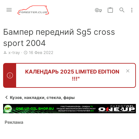
Бампер передний Sg5 cross
sport 2004
А
Д
x-tray
16 Фев 2022
в
а
т
т
о
а
КАЛЕНДАРЬ 2025 LIMITED EDITION
р
н
!!!"
т
а
е
ч
м
а
ы
л
Кузов, накладки, стекла, фары
а
Реклама