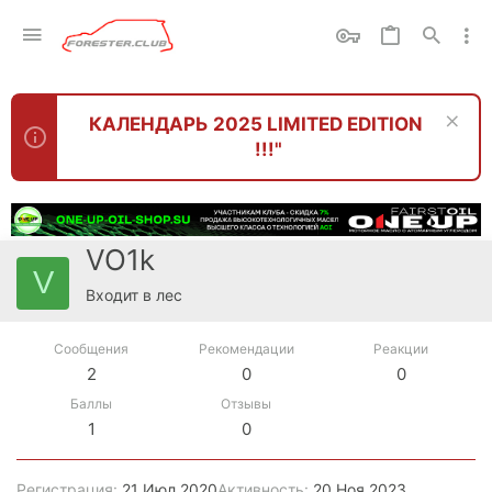
КАЛЕНДАРЬ 2025 LIMITED EDITION
!!!"
VO1k
V
Входит в лес
Сообщения
Рекомендации
Реакции
2
0
0
Баллы
Отзывы
1
0
Регистрация
21 Июл 2020
Активность
20 Ноя 2023