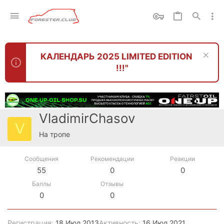
КАЛЕНДАРЬ 2025 LIMITED EDITION
!!!"
VladimirChasov
V
На тропе
Сообщения
Рекомендации
Реакции
55
0
0
Баллы
Отзывы
0
0
Регистрация
18 Июл 2013
Активность
16 Июл 2021