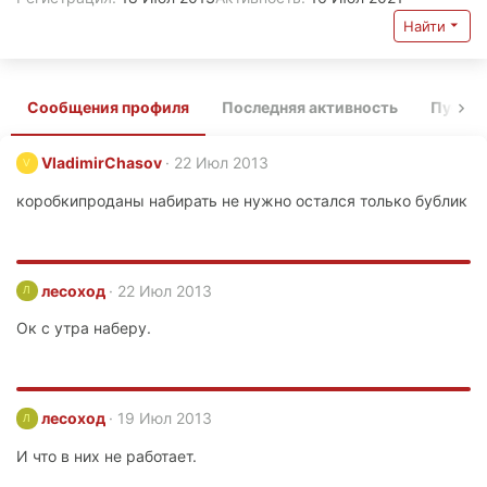
Найти
Сообщения профиля
Последняя активность
Публи
VladimirChasov
22 Июл 2013
V
коробкипроданы набирать не нужно остался только бублик
лесоход
22 Июл 2013
Л
Ок с утра наберу.
лесоход
19 Июл 2013
Л
И что в них не работает.