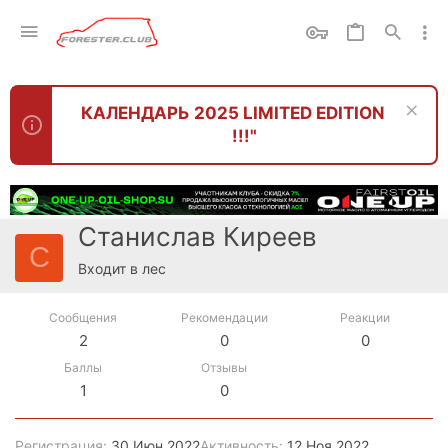
КАЛЕНДАРЬ 2025 LIMITED EDITION
!!!"
Станислав Киреев
С
Входит в лес
Сообщения
Рекомендации
Реакции
2
0
0
Баллы
Отзывы
1
0
Регистрация
30 Июн 2022
Активность
12 Ноя 2022