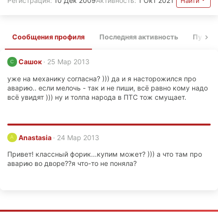
Регистрация
10 Дек 2009
Активность
1 Окт 2021
Найти
Сообщения профиля
Последняя активность
Публи
Сашок
25 Мар 2013
С
уже на механику согласна? ))) да и я насторожился про
аварию.. если мелочь - так и не пиши, всё равно кому надо
всё увидят ))) ну и толпа народа в ПТС тож смущает.
Anastasia
24 Мар 2013
A
Привет! классный форик...купим может? ))) а что там про
аварию во дворе??я что-то не поняла?