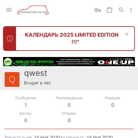
КАЛЕНДАРЬ 2025 LIMITED EDITION
!!!"
qwest
Q
Входит в лес
Сообщения
Рекомендации
Реакции
1
0
0
Баллы
Отзывы
0
0
Регистрация
14 Ноя 2020
Активность
14 Ноя 2020