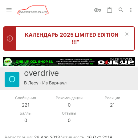
КАЛЕНДАРЬ 2025 LIMITED EDITION
!!!"
overdrive
O
В Лесу
·
Из
Барнаул
Сообщения
Рекомендации
Реакции
221
0
21
Баллы
Отзывы
0
0
Регистрация
26 Апр 2013
Активность
16 Окт 2019