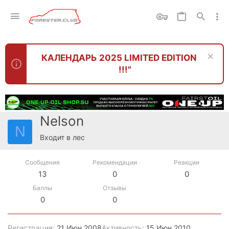
КАЛЕНДАРЬ 2025 LIMITED EDITION
!!!"
Nelson
N
Входит в лес
Сообщения
Рекомендации
Реакции
13
0
0
Баллы
Отзывы
0
0
Регистрация
21 Июн 2008
Активность
15 Июн 2010