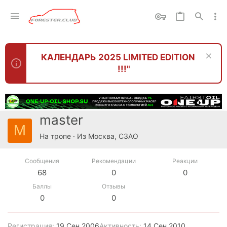
КАЛЕНДАРЬ 2025 LIMITED EDITION
!!!"
master
M
На тропе
·
Из
Москва, СЗАО
Сообщения
Рекомендации
Реакции
68
0
0
Баллы
Отзывы
0
0
Регистрация
19 Сен 2006
Активность
14 Сен 2010